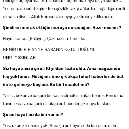
Deli gibi ağlayarak… Ama nasıl bir ağlamak, baya salya sümük…
Yollarda, otobüste giderken gözlük takıp ağlardım, ağladığım belli
olmasın diye… Allah korusun, o duyguyu kimseye dilemem.
Şimdi en merak ettiğim soruyu soracağım. Hazır mısınız?
Haydi sor sor (Gülüyor). Çok hazırım hem de.
BENİM DE BİR ANNE BABANIN KIZI OLDUĞUMU
UNUTMASINLAR
Siz hayatımıza gireli 10 yıldan fazla oldu. Ama magazinde
hiç yoktunuz. Müziğiniz öne çıktıkça tuhaf haberler de üst
üste gelmeye başladı. Bu bir tesadüf mü?
Yalnız, bekar ve başarılı bir kadın olmakla alakalı bence. Ben daha
tanındıkça ve başarılı oldukça bu haberler çıkmaya başladı.
Şu an hayatınızda biri var mı?
Yok, uzun zamandır yok. Ama şu an hayatımda biri olsa, o da