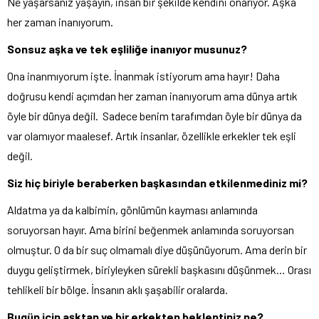
Ne yaşarsanız yaşayın, insan bir şekilde kendini onarıyor. Aşka
her zaman inanıyorum.
Sonsuz aşka ve tek eşliliğe inanıyor musunuz?
Ona inanmıyorum işte. İnanmak istiyorum ama hayır! Daha
doğrusu kendi açımdan her zaman inanıyorum ama dünya artık
öyle bir dünya değil. Sadece benim tarafımdan öyle bir dünya da
var olamıyor maalesef. Artık insanlar, özellikle erkekler tek eşli
değil.
Siz hiç biriyle beraberken başkasından etkilenmediniz mi?
Aldatma ya da kalbimin, gönlümün kayması anlamında
soruyorsan hayır. Ama birini beğenmek anlamında soruyorsan
olmuştur. O da bir suç olmamalı diye düşünüyorum. Ama derin bir
duygu geliştirmek, biriyleyken sürekli başkasını düşünmek… Orası
tehlikeli bir bölge. İnsanın aklı şaşabilir oralarda.
Bugün için aşktan ve bir erkekten beklentiniz ne?