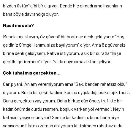
bizden üstün” gibi bir algı var. Bende hiç olmadı ama insanların
bana böyle davrandığı oluyor.
Nasıl mesela?
Mesela uçaktayım, öz güvenli bir hostese denk geldiysem “Hoş
geldiniz Simge Hanım, size bayılıyorum” diyor. Ama öz güvensiz
birine denk geldiysem, kahve istiyorum, asık bir suratla “İnişe
geçtik, getiremem” diyor. Ya da duymamazlıktan geliyor.
Çok tuhafmış gerçekten…
Garip yani. Anlam veremiyorum ama “Bak, benden rahatsız oldu”
diyorum. Bu da bir çeşit kadının kadına uyguladığı psikolojik taciz.
Bunu gerçekten yaşıyorum. Daha birkaç gün önce, trafikte bir
kadın önümde durdu resmen, boşluk varken yol vermedi. Neyin
kafasını yaşıyorsun yani! Sen de bir kadınsın, bunu bana niye
yapıyorsun? İşte o zaman anlıyorum ki tipimden rahatsız oldu.