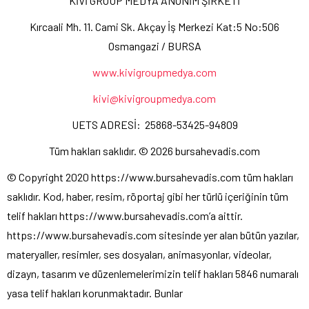
KİVİ GROUP MEDYA ANONİM ŞİRKETİ
Kırcaali Mh. 11. Cami Sk. Akçay İş Merkezi Kat:5 No:506
Osmangazi / BURSA
www.kivigroupmedya.com
kivi@kivigroupmedya.com
UETS ADRESİ: 25868-53425-94809
Tüm hakları saklıdır. © 2026 bursahevadis.com
© Copyright 2020 https://www.bursahevadis.com tüm hakları
saklıdır. Kod, haber, resim, röportaj gibi her türlü içeriğinin tüm
telif hakları https://www.bursahevadis.com’a aittir.
https://www.bursahevadis.com sitesinde yer alan bütün yazılar,
materyaller, resimler, ses dosyaları, animasyonlar, videolar,
dizayn, tasarım ve düzenlemelerimizin telif hakları 5846 numaralı
yasa telif hakları korunmaktadır. Bunlar