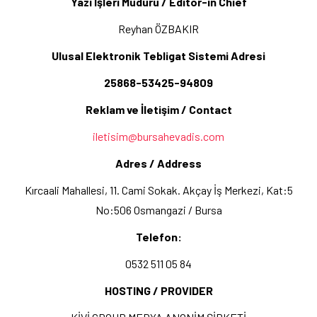
Yazı İşleri Müdürü / Editor-in Chief
Reyhan ÖZBAKIR
Ulusal Elektronik Tebligat Sistemi Adresi
25868-53425-94809
Reklam ve İletişim / Contact
iletisim@bursahevadis.com
Adres / Address
Kırcaali Mahallesi, 11. Cami Sokak. Akçay İş Merkezi, Kat:5
No:506 Osmangazi / Bursa
Telefon:
0532 511 05 84
HOSTING / PROVIDER