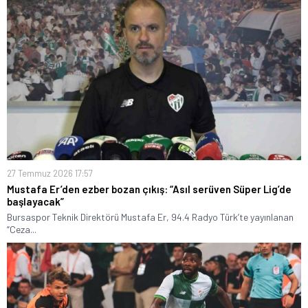
27 Temmuz 2026 17:57
Mustafa Er’den ezber bozan çıkış: “Asıl serüven Süper Lig’de
başlayacak”
Bursaspor Teknik Direktörü Mustafa Er, 94.4 Radyo Türk’te yayınlanan
“Ceza...