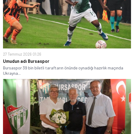
27 Temmuz 2026 01:26
Umudun adı Bursaspor
Bursaspor 39 bin biletli taraftarın önünde oynadığı hazırlık maçında
Ukrayna...