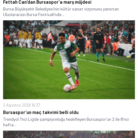
Fettah Can’dan Bursaspor’a marş müjdesi
Bursa Büyükşehir Belediyesi’nin kültür sanat vizyonunu yansıtan
Uluslararası Bursa Festivali’nde...
2 Ağustos 2026 16:37
Bursaspor’un maç takvimi belli oldu
Trendyol 1’nci Lig’de şampiyonluğu hedefleyen Bursaspor’un 2 ile 8’nci
hafta...