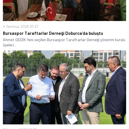
4 Temmuz 2026 07:37
Bursaspor Taraftarlar Derneği Doburca’da buluştu
Ahmet GEDİK Yeni seçilen Bursaspor Taraftarlar Derneği yönetim kurulu
üyeleri...