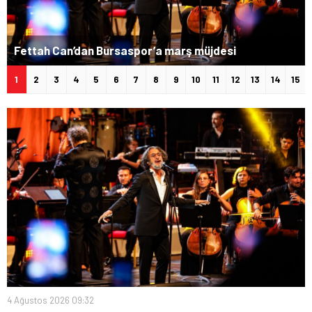
Fettah Can’dan Bursaspor’a marş müjdesi
1
2
3
4
5
6
7
8
9
10
11
12
13
14
15
4 Ağustos 2026 09:32