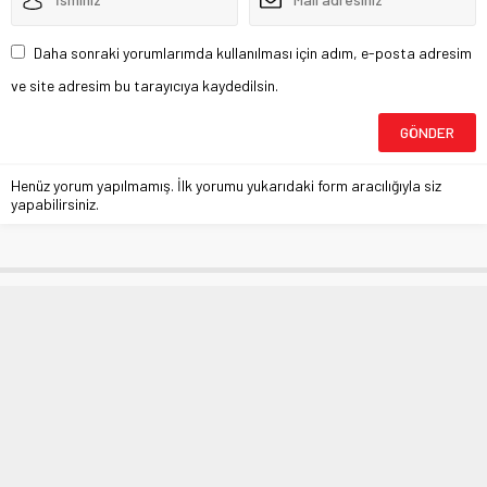
Daha sonraki yorumlarımda kullanılması için adım, e-posta adresim
ve site adresim bu tarayıcıya kaydedilsin.
Henüz yorum yapılmamış. İlk yorumu yukarıdaki form aracılığıyla siz
yapabilirsiniz.
Halkbank’tan esnafa destek paketi
Anasayfa
»
EKONOMİ
»
Halkbank’tan esnafa destek paketi