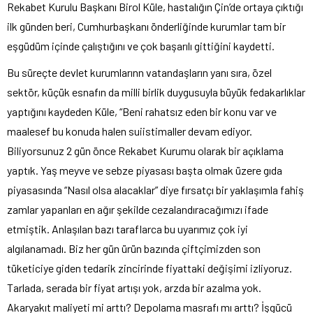
Rekabet Kurulu Başkanı Birol Küle, hastalığın Çin’de ortaya çıktığı
ilk günden beri, Cumhurbaşkanı önderliğinde kurumlar tam bir
eşgüdüm içinde çalıştığını ve çok başarılı gittiğini kaydetti.
Bu süreçte devlet kurumlarınn vatandaşların yanı sıra, özel
sektör, küçük esnafın da milli birlik duygusuyla büyük fedakarlıklar
yaptığını kaydeden Küle, “Beni rahatsız eden bir konu var ve
maalesef bu konuda halen suiistimaller devam ediyor.
Biliyorsunuz 2 gün önce Rekabet Kurumu olarak bir açıklama
yaptık. Yaş meyve ve sebze piyasası başta olmak üzere gıda
piyasasında “Nasıl olsa alacaklar” diye fırsatçı bir yaklaşımla fahiş
zamlar yapanları en ağır şekilde cezalandıracağımızı ifade
etmiştik. Anlaşılan bazı taraflarca bu uyarımız çok iyi
algılanamadı. Biz her gün ürün bazında çiftçimizden son
tüketiciye giden tedarik zincirinde fiyattaki değişimi izliyoruz.
Tarlada, serada bir fiyat artışı yok, arzda bir azalma yok.
Akaryakıt maliyeti mi arttı? Depolama masrafı mı arttı? İşgücü