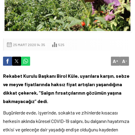
25 MART 2020 14:35
525
A
A
+
-
Rekabet Kurulu Başkanı Birol Küle, uyarılara karşın, sebze
ve meyve fiyatlarında haksız fiyat artışları yaşandığına
dikkat çekerek, “Salgın fırsatçılarının gözümün yaşına
bakmayacağız” dedi.
Bugünlerde evde, işyerinde, sokakta ve zihinlerde kısacası
herkesin aklında küresel COVID-19 salgını, bu dalganın hayatımıza
etkisi ve geleceğe dair yaşadığı endişe olduğunu kaydeden