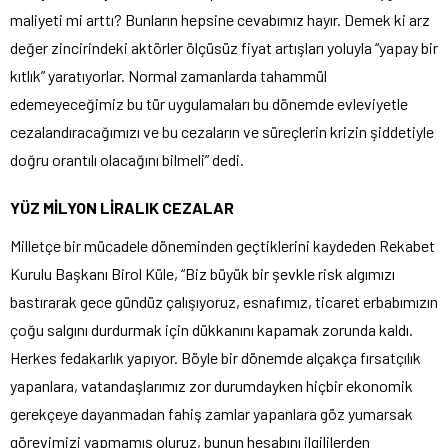
maliyeti mi arttı? Bunların hepsine cevabımız hayır. Demek ki arz
değer zincirindeki aktörler ölçüsüz fiyat artışları yoluyla “yapay bir
kıtlık” yaratıyorlar. Normal zamanlarda tahammül
edemeyeceğimiz bu tür uygulamaları bu dönemde evleviyetle
cezalandıracağımızı ve bu cezaların ve süreçlerin krizin şiddetiyle
doğru orantılı olacağını bilmeli” dedi.
YÜZ MİLYON LİRALIK CEZALAR
Milletçe bir mücadele döneminden geçtiklerini kaydeden Rekabet
Kurulu Başkanı Birol Küle, “Biz büyük bir şevkle risk algımızı
bastırarak gece gündüz çalışıyoruz, esnafımız, ticaret erbabımızın
çoğu salgını durdurmak için dükkanını kapamak zorunda kaldı.
Herkes fedakarlık yapıyor. Böyle bir dönemde alçakça fırsatçılık
yapanlara, vatandaşlarımız zor durumdayken hiçbir ekonomik
gerekçeye dayanmadan fahiş zamlar yapanlara göz yumarsak
görevimizi yapmamış oluruz, bunun hesabını ilgililerden