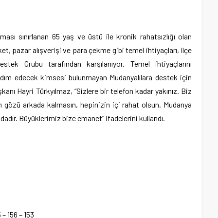
ası sınırlanan 65 yaş ve üstü ile kronik rahatsızlığı olan
t, pazar alışverişi ve para çekme gibi temel ihtiyaçları, ilçe
stek Grubu tarafından karşılanıyor. Temel ihtiyaçlarını
rdım edecek kimsesi bulunmayan Mudanyalılara destek için
şkanı Hayri Türkyılmaz, “Sizlere bir telefon kadar yakınız. Biz
n gözü arkada kalmasın, hepinizin içi rahat olsun. Mudanya
dadır. Büyüklerimiz bize emanet” ifadelerini kullandı.
 – 156 – 153