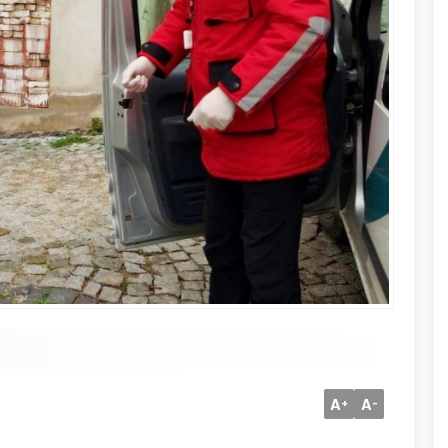
A
A
+
-