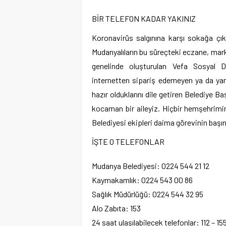
BİR TELEFON KADAR YAKINIZ
Koronavirüs salgınına karşı sokağa çıkm
Mudanyalıların bu süreçteki eczane, marke
genelinde oluşturulan Vefa Sosyal De
internetten sipariş edemeyen ya da ya
hazır olduklarını dile getiren Belediye Ba
kocaman bir aileyiz. Hiçbir hemşehrimi
Belediyesi ekipleri daima görevinin başın
İŞTE O TELEFONLAR
Mudanya Belediyesi: 0224 544 21 12
Kaymakamlık: 0224 543 00 86
Sağlık Müdürlüğü: 0224 544 32 95
Alo Zabıta: 153
24 saat ulaşılabilecek telefonlar: 112 – 155