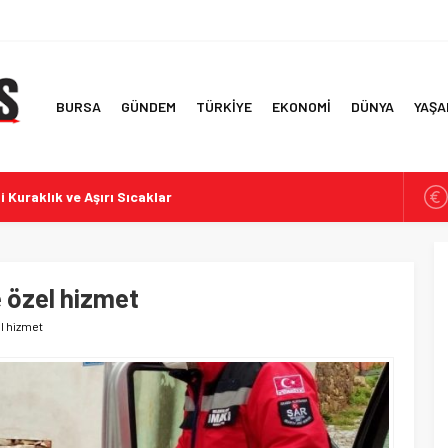
BURSA
GÜNDEM
TÜRKİYE
EKONOMİ
DÜNYA
YAŞA
i Kuraklık ve Aşırı Sıcaklar
rde İddialar ve Tepkiler
f Ülke ve İlk 6 Aylık Ticaret Rakamları
 Simitlerde Derecelendirme Sonuçları
 özel hizmet
te Yolsuzluk Operasyonu
l hizmet