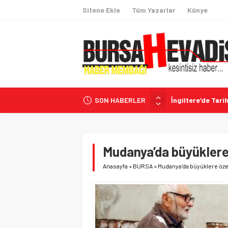
Sitene Ekle
Tüm Yazarlar
Künye
SON HABERLER
İngiltere’de Tarih
CHP’li Belediyele
İhracatta 60 Hede
Coğrafi İşaretli
Mudanya’da büyüklere
İzmir Menderes’
Anasayfa
»
BURSA
»
Mudanya’da büyüklere öze