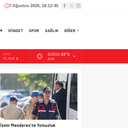
7 Ağustos 2026, 18:12:47
M
SİYASET
SPOR
SAĞLIK
DİĞER
BURSA
33°C
ALTIN
6.662,82
AÇIK
BİST
13.779,39
DOLAR
47,6961
EURO
55,1808
İzmir Menderes’te Yolsuzluk