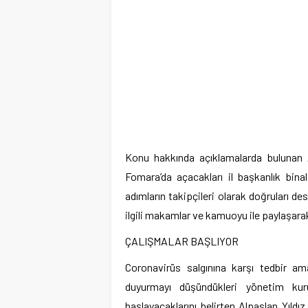
Konu hakkında açıklamalarda bulunan Alp
Fomara’da açacakları il başkanlık bina
adımların takipçileri olarak doğruları des
ilgili makamlar ve kamuoyu ile paylaşara
ÇALIŞMALAR BAŞLIYOR
Coronavirüs salgınına karşı tedbir ama
duyurmayı düşündükleri yönetim kuru
başlayacaklarını belirten Alpaslan Yıld