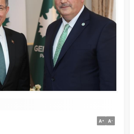
A
A
+
-