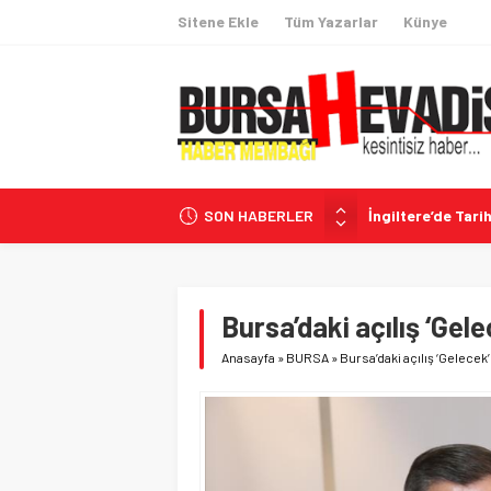
Sitene Ekle
Tüm Yazarlar
Künye
SON HABERLER
İngiltere’de Tarih
CHP’li Belediyele
İhracatta 60 Hede
Coğrafi İşaretli
Bursa’daki açılış ‘Gele
İzmir Menderes’
Anasayfa
»
BURSA
»
Bursa’daki açılış ‘Gelecek’