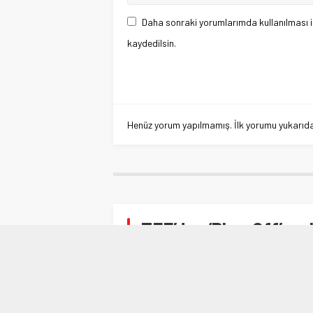
Daha sonraki yorumlarımda kullanılması i
kaydedilsin.
Henüz yorum yapılmamış. İlk yorumu yukarıdaki
TFF’den ‘Play-Off’ aç
Anasayfa
»
SPOR
»
TFF’den ‘Play-Off’ açıklama