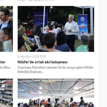
6 Ağustos 2026 13:18
eler
Nilüfer’de ortak akıl buluşması
in Biba,
Esentepe Mahallesi sakinleri ile bir araya gelen Nilüfer
Belediye Başkanı...