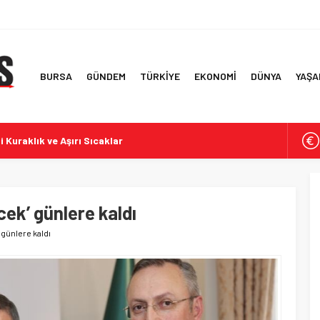
BURSA
GÜNDEM
TÜRKİYE
EKONOMİ
DÜNYA
YAŞA
i Kuraklık ve Aşırı Sıcaklar
rde İddialar ve Tepkiler
f Ülke ve İlk 6 Aylık Ticaret Rakamları
 Simitlerde Derecelendirme Sonuçları
cek’ günlere kaldı
te Yolsuzluk Operasyonu
 günlere kaldı