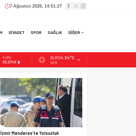
7 Ağustos 2026, 14:51:28
M
SİYASET
SPOR
SAĞLIK
DİĞER
BURSA
34°C
ALTIN
6.623,43
AÇIK
BİST
13.785,25
DOLAR
47,7048
EURO
55,0748
İzmir Menderes’te Yolsuzluk