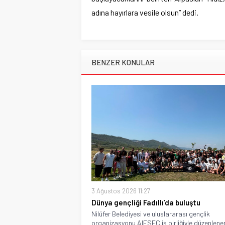
adına hayırlara vesile olsun” dedi.
BENZER KONULAR
3 Ağustos 2026 11:27
Dünya gençliği Fadıllı’da buluştu
Nilüfer Belediyesi ve uluslararası gençlik
organizasyonu AIESEC iş birliğiyle düzenlenen