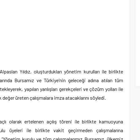
aslan Yıldız, oluşturdukları yönetim kurulları ile birlikte
larında Bursamız ve Türkiye’nin geleceği adına atılan tüm
tekleyerek, yapılan yanlışları gerekçeleri ve çözüm yolları ile
k değer üreten çalışmalara imza atacaklarını söyledi.
çlı olarak ertelenen açılış töreni ile birlikte kamuoyuna
lu üyeleri ile birlikte vakit geçirmeden çalışmalarına
ız, “Yönetim kurulu ve tüm çalışmalarımız Bursamız, ülkemiz