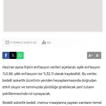
3 TEMMUZ 2026 11:29
152
A
A
+
-
Haziran ayına ilişkin enflasyon verileri açıklandı; aylık enflasyon
%0,99, yıllık enflasyon ise %32,11 olarak kaydedildi. Bu veriler,
bedelli askerlik ücretinin yeniden hesaplanmasında doğrudan
etkili oluyor ve temmuzda yürürlüğe girebilecek yeni tutarın
şekillenmesinde rol oynayacak.
Bedelli askerlik bedeli, memur maaşlarına yapılan zamların temel