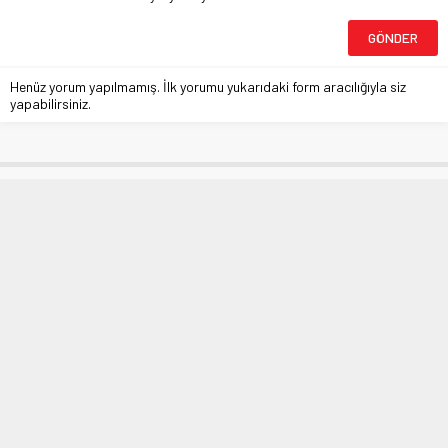
Henüz yorum yapılmamış. İlk yorumu yukarıdaki form aracılığıyla siz
yapabilirsiniz.
Akaryakıt ve Tütün ÖTV’sinde
Temmuz-Aralık Artışı
Uygulanmayacak
Anasayfa
»
GÜNDEM
»
Akaryakıt ve Tütün ÖTV’sinde Temmuz-Aralık Artışı
Uygulanmayacak