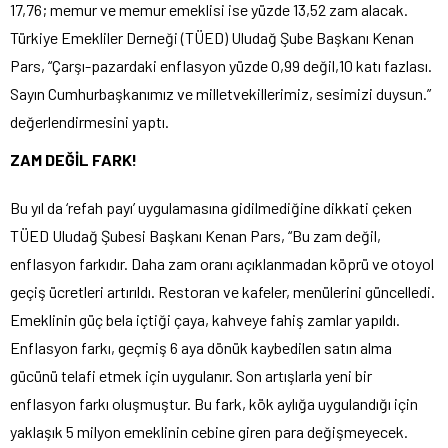
17,76; memur ve memur emeklisi ise yüzde 13,52 zam alacak.
Türkiye Emekliler Derneği (TÜED) Uludağ Şube Başkanı Kenan
Pars, “Çarşı-pazardaki enflasyon yüzde 0,99 değil,10 katı fazlası.
Sayın Cumhurbaşkanımız ve milletvekillerimiz, sesimizi duysun.”
değerlendirmesini yaptı.
ZAM DEĞİL FARK!
Bu yıl da ‘refah payı’ uygulamasına gidilmediğine dikkati çeken
TÜED Uludağ Şubesi Başkanı Kenan Pars, “Bu zam değil,
enflasyon farkıdır. Daha zam oranı açıklanmadan köprü ve otoyol
geçiş ücretleri artırıldı. Restoran ve kafeler, menülerini güncelledi.
Emeklinin güç bela içtiği çaya, kahveye fahiş zamlar yapıldı.
Enflasyon farkı, geçmiş 6 aya dönük kaybedilen satın alma
gücünü telafi etmek için uygulanır. Son artışlarla yeni bir
enflasyon farkı oluşmuştur. Bu fark, kök aylığa uygulandığı için
yaklaşık 5 milyon emeklinin cebine giren para değişmeyecek.