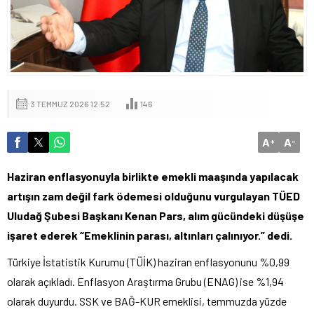
3 TEMMUZ 2026 12:52
146
A
A
+
-
Haziran enflasyonuyla birlikte emekli maaşında yapılacak
artışın zam değil fark ödemesi olduğunu vurgulayan TÜED
Uludağ Şubesi Başkanı Kenan Pars, alım gücündeki düşüşe
işaret ederek “Emeklinin parası, altınları çalınıyor.” dedi.
Türkiye İstatistik Kurumu (TÜİK) haziran enflasyonunu %0,99
olarak açıkladı. Enflasyon Araştırma Grubu (ENAG) ise %1,94
olarak duyurdu. SSK ve BAĞ-KUR emeklisi, temmuzda yüzde