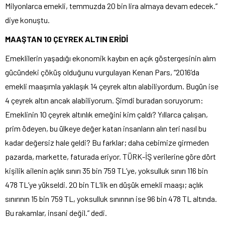
Milyonlarca emekli, temmuzda 20 bin lira almaya devam edecek.”
diye konuştu.
MAAŞTAN 10 ÇEYREK ALTIN ERİDİ
Emeklilerin yaşadığı ekonomik kaybın en açık göstergesinin alım
gücündeki çöküş olduğunu vurgulayan Kenan Pars, “2016’da
emekli maaşımla yaklaşık 14 çeyrek altın alabiliyordum. Bugün ise
4 çeyrek altın ancak alabiliyorum. Şimdi buradan soruyorum:
Emeklinin 10 çeyrek altınlık emeğini kim çaldı? Yıllarca çalışan,
prim ödeyen, bu ülkeye değer katan insanların alın teri nasıl bu
kadar değersiz hale geldi? Bu farklar; daha cebimize girmeden
pazarda, markette, faturada eriyor. TÜRK-İŞ verilerine göre dört
kişilik ailenin açlık sınırı 35 bin 759 TL’ye, yoksulluk sınırı 116 bin
478 TL’ye yükseldi. 20 bin TL’lik en düşük emekli maaşı; açlık
sınırının 15 bin 759 TL, yoksulluk sınırının ise 96 bin 478 TL altında.
Bu rakamlar, insani değil.” dedi.