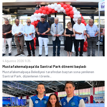
4 Ağustos 2026 11:35
Mustafakemalpaşa’da Santral Park dönemi başladı
Mustafakemalpaşa Belediyesi tarafından baştan sona yenilenen
Santral Park, düzenlenen törenle...