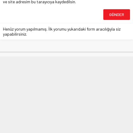
ve site adresim bu tarayıcıya kaydedilsin.
Henüz yorum yapılmamış. İlk yorumu yukarıdaki form aracılığıyla siz
yapabilirsiniz.
Zsa Zsa Zsu Bursa’daki ilk
mağazasını Marka AVM’de açtı
Anasayfa
»
BURSA
»
Zsa Zsa Zsu Bursa’daki ilk mağazasını Marka AVM’de açtı