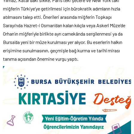
Yılmaz, Katar’daki sikke, Paris’teki şecere ve New York’taki
miğferin Türkiye’ye getirilmesi için bürokratik adımların hızla
atılmasını talep etti. Önerileri arasında miğferin Topkapı
Sarayı’nda Hazret-i Osman’dan kalan kılıçla veya Askerî Müze’de
Orhan’ın miğferiyle birlikte ayrı camekânda sergilenmesi ya da
Bursa’da yeni bir müze kurulması yer alıyor. Bu eserlerin halkın
erişimine sunulmasının, geçmişle bağ kurma ve tarihî mirası
tanıma açısından önemine vurgu yaptı.