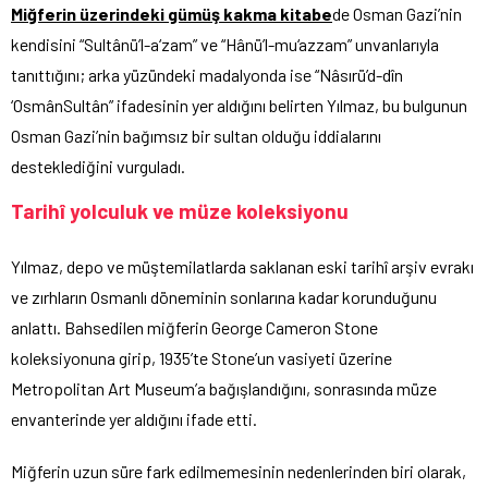
Miğferin üzerindeki gümüş kakma kitabe
de Osman Gazi’nin
kendisini “Sultânü’l-a‘zam” ve “Hânü’l-mu‘azzam” unvanlarıyla
tanıttığını; arka yüzündeki madalyonda ise “Nâsırü’d-dîn
‘OsmânSultân” ifadesinin yer aldığını belirten Yılmaz, bu bulgunun
Osman Gazi’nin bağımsız bir sultan olduğu iddialarını
desteklediğini vurguladı.
Tarihî yolculuk ve müze koleksiyonu
Yılmaz, depo ve müştemilatlarda saklanan eski tarihî arşiv evrakı
ve zırhların Osmanlı döneminin sonlarına kadar korunduğunu
anlattı. Bahsedilen miğferin George Cameron Stone
koleksiyonuna girip, 1935’te Stone’un vasiyeti üzerine
Metropolitan Art Museum’a bağışlandığını, sonrasında müze
envanterinde yer aldığını ifade etti.
Miğferin uzun süre fark edilmemesinin nedenlerinden biri olarak,