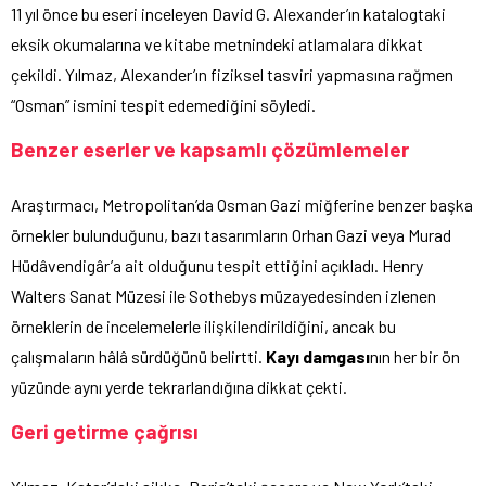
11 yıl önce bu eseri inceleyen David G. Alexander’ın katalogtaki
eksik okumalarına ve kitabe metnindeki atlamalara dikkat
çekildi. Yılmaz, Alexander’ın fiziksel tasviri yapmasına rağmen
“Osman” ismini tespit edemediğini söyledi.
Benzer eserler ve kapsamlı çözümlemeler
Araştırmacı, Metropolitan’da Osman Gazi miğferine benzer başka
örnekler bulunduğunu, bazı tasarımların Orhan Gazi veya Murad
Hüdâvendigâr’a ait olduğunu tespit ettiğini açıkladı. Henry
Walters Sanat Müzesi ile Sothebys müzayedesinden izlenen
örneklerin de incelemelerle ilişkilendirildiğini, ancak bu
çalışmaların hâlâ sürdüğünü belirtti.
Kayı damgası
nın her bir ön
yüzünde aynı yerde tekrarlandığına dikkat çekti.
Geri getirme çağrısı