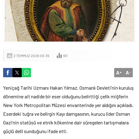
2 TEMMUZ 2026 00:35
161
A
A
+
-
Yeniçağ Tarihi Uzmanı Hakan Yılmaz, Osmanlı Devleti’nin kuruluş
dönemine ait nadide bir eser olduğunu belirttiği çelik miğferin
New York Metropolitan Müzesi envanterinde yer aldığını açıkladı.
Eserdeki tuğra ve belirgin Kayı damgasının, kurucu lider Osman
Gazi’nin statüsü ve etnik kökenine dair süregelen tartışmalara
güçlü delil sunduğunu ifade etti.