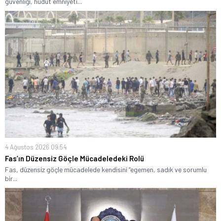
güvenliği, hudut emniyeti...
4 Ağustos 2026 09:54
Fas’ın Düzensiz Göçle Mücadeledeki Rolü
Fas, düzensiz göçle mücadelede kendisini “egemen, sadık ve sorumlu
bir...