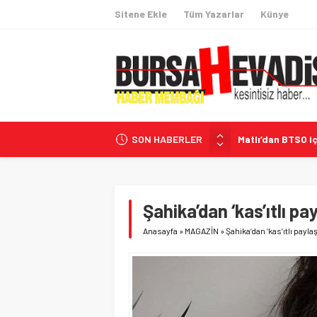
Sitene Ekle
Tüm Yazarlar
Künye
Matlı’dan BTSO iç
SON HABERLER
Bursa sanayisine
Özer Matlı’ya Kap
Fetih coşkusu Kel
Mustafa Keser Bu
Şahika’dan ‘kas’ıtlı pa
Anasayfa
»
MAGAZİN
»
Şahika’dan ‘kas’ıtlı payl