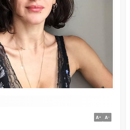
A
A
+
-