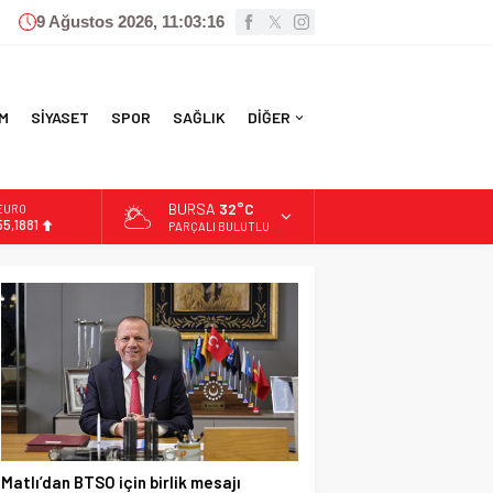
9 Ağustos 2026, 11:03:17
M
SİYASET
SPOR
SAĞLIK
DİĞER
BURSA
32°C
EURO
55,1881
PARÇALI BULUTLU
ALTIN
6.660,55
BİST
13.779,39
DOLAR
47,7111
Matlı’dan BTSO için birlik mesajı