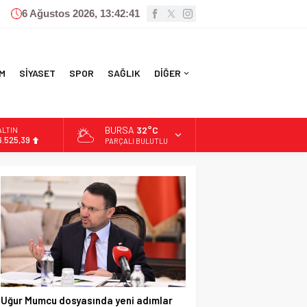
6 Ağustos 2026, 13:42:42
M
SİYASET
SPOR
SAĞLIK
DİĞER
BURSA
32°C
BİST
13.788,73
PARÇALI BULUTLU
DOLAR
47,5954
EURO
55,0690
ALTIN
6.525,39
Uğur Mumcu dosyasında yeni adımlar