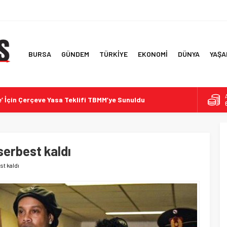
BURSA
GÜNDEM
TÜRKİYE
EKONOMİ
DÜNYA
YAŞA
e’ İçin Çerçeve Yasa Teklifi TBMM’ye Sunuldu
e Arasında Yeni Diplomasi Adımları
Dayanıklı Toz Aşı Geliştirildi
MR’ında arka adale tendonunda kısmi yırtık
serbest kaldı
asında yeni adımlar
st kaldı