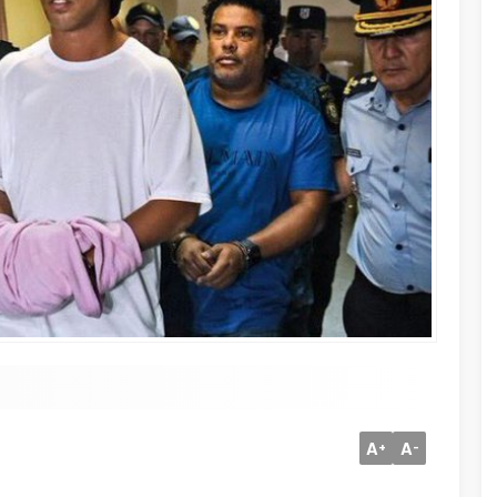
A
A
+
-