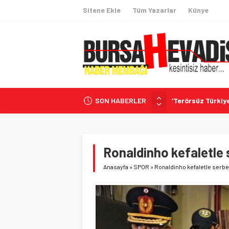
Sitene Ekle
Tüm Yazarlar
Künye
SON HABERLER
‘Terörsüz Türkiy
Türkiye ve Suriy
Oda Sıcaklığında 
Oosterwolde’nin 
Ronaldinho kefaletle 
Uğur Mumcu dosy
Anasayfa
»
SPOR
»
Ronaldinho kefaletle serbe