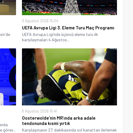
3 Ağustos 2026 15:04
UEFA Avrupa Ligi 3. Eleme Turu Maç Programı
sir’de
UEFA Avrupa Ligi’nde üçüncü eleme turu ilk
karşılaşmaları 4 Ağustos...
6 Ağustos 2026 15:41
Oosterwolde’nin MR’ında arka adale
tendonunda kısmi yırtık
unda
 görev...
Karşılaşmanın 27. dakikasında sol kanattan ilerlemek