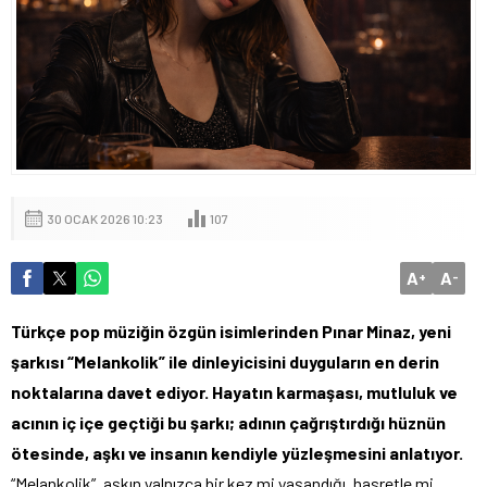
30 OCAK 2026 10:23
107
A
A
+
-
Türkçe pop müziğin özgün isimlerinden Pınar Minaz, yeni
şarkısı “Melankolik” ile dinleyicisini duyguların en derin
noktalarına davet ediyor. Hayatın karmaşası, mutluluk ve
acının iç içe geçtiği bu şarkı; adının çağrıştırdığı hüznün
ötesinde, aşkı ve insanın kendiyle yüzleşmesini anlatıyor.
“Melankolik”, aşkın yalnızca bir kez mi yaşandığı, hasretle mi