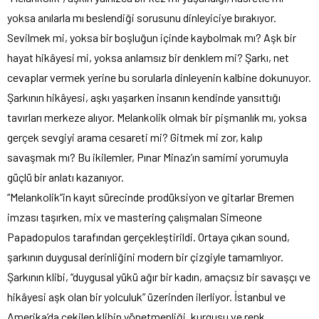
yoksa anılarla mı beslendiği sorusunu dinleyiciye bırakıyor.
Sevilmek mi, yoksa bir boşluğun içinde kaybolmak mı? Aşk bir
hayat hikâyesi mi, yoksa anlamsız bir denklem mi? Şarkı, net
cevaplar vermek yerine bu sorularla dinleyenin kalbine dokunuyor.
Şarkının hikâyesi, aşkı yaşarken insanın kendinde yansıttığı
tavırları merkeze alıyor. Melankolik olmak bir pişmanlık mı, yoksa
gerçek sevgiyi arama cesareti mi? Gitmek mi zor, kalıp
savaşmak mı? Bu ikilemler, Pınar Minaz’ın samimi yorumuyla
güçlü bir anlatı kazanıyor.
“Melankolik”in kayıt sürecinde prodüksiyon ve gitarlar Bremen
imzası taşırken, mix ve mastering çalışmaları Simeone
Papadopulos tarafından gerçekleştirildi. Ortaya çıkan sound,
şarkının duygusal derinliğini modern bir çizgiyle tamamlıyor.
Şarkının klibi, “duygusal yükü ağır bir kadın, amaçsız bir savaşçı ve
hikâyesi aşk olan bir yolculuk” üzerinden ilerliyor. İstanbul ve
Amerika’da çekilen klibin yönetmenliği, kurgusu ve renk