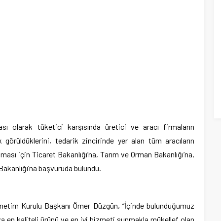
sı olarak tüketici karşısında üretici ve aracı firmaların
 görüldüklerini, tedarik zincirinde yer alan tüm aracıların
lması için Ticaret Bakanlığı’na, Tarım ve Orman Bakanlığı’na,
i Bakanlığı’na başvuruda bulundu.
önetim Kurulu Başkanı Ömer Düzgün, “İçinde bulunduğumuz
 en kaliteli ürünü ve en iyi hizmeti sunmakla mükellef olan