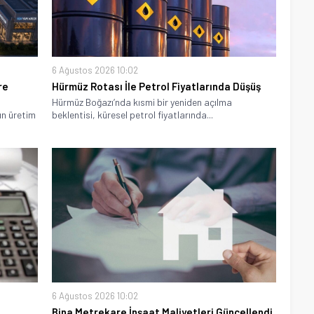
6 Ağustos 2026 10:02
re
Hürmüz Rotası İle Petrol Fiyatlarında Düşüş
Hürmüz Boğazı’nda kısmi bir yeniden açılma
ın üretim
beklentisi, küresel petrol fiyatlarında...
6 Ağustos 2026 10:02
e
Bina Metrekare İnşaat Maliyetleri Güncellendi