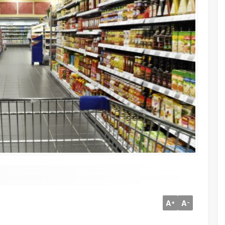
A
A
+
-