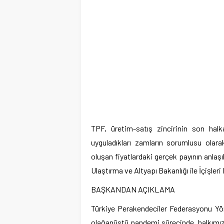
TPF, üretim-satış zincirinin son halka
uyguladıkları zamların sorumlusu olarak
oluşan fiyatlardaki gerçek payının anlaşı
Ulaştırma ve Altyapı Bakanlığı ile İçişler
BAŞKANDAN AÇIKLAMA
Türkiye Perakendeciler Federasyonu Y
olağanüstü pandemi sürecinde, halkımıza