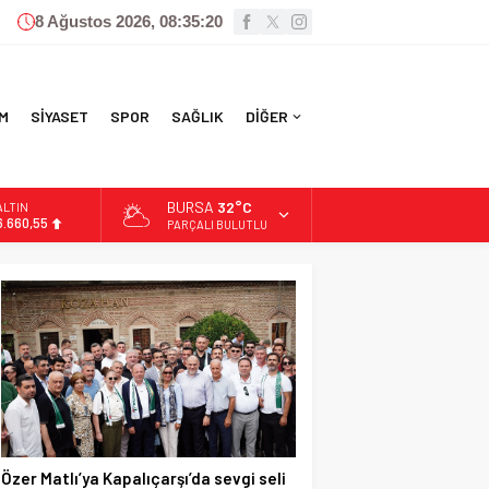
8 Ağustos 2026, 08:35:22
M
SİYASET
SPOR
SAĞLIK
DİĞER
BURSA
32°C
BİST
13.779,39
PARÇALI BULUTLU
DOLAR
47,7111
EURO
55,1881
ALTIN
6.660,55
Özer Matlı’ya Kapalıçarşı’da sevgi seli