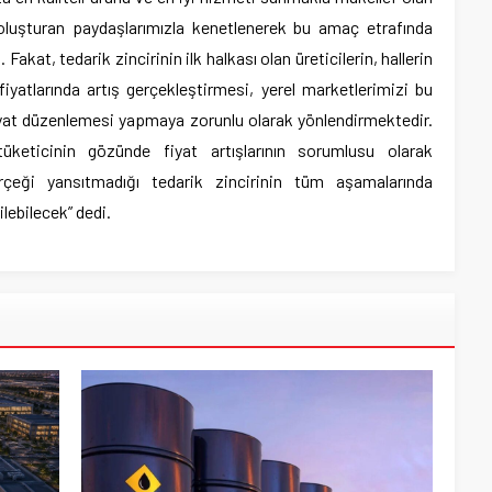
ı oluşturan paydaşlarımızla kenetlenerek bu amaç etrafında
akat, tedarik zincirinin ilk halkası olan üreticilerin, hallerin
fiyatlarında artış gerçekleştirmesi, yerel marketlerimizi bu
iyat düzenlemesi yapmaya zorunlu olarak yönlendirmektedir.
keticinin gözünde fiyat artışlarının sorumlusu olarak
erçeği yansıtmadığı tedarik zincirinin tüm aşamalarında
lebilecek” dedi.