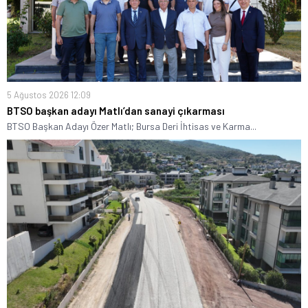
5 Ağustos 2026 12:09
BTSO başkan adayı Matlı’dan sanayi çıkarması
BTSO Başkan Adayı Özer Matlı; Bursa Deri İhtisas ve Karma...