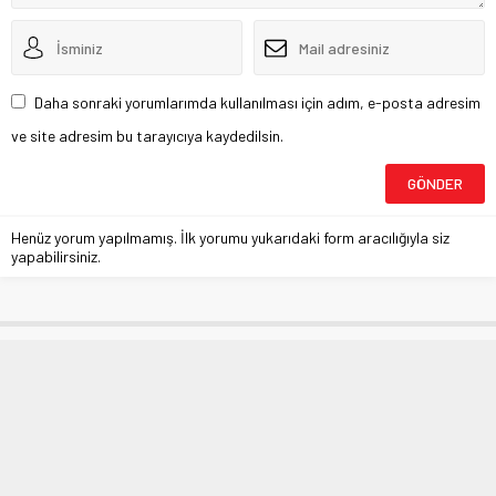
Daha sonraki yorumlarımda kullanılması için adım, e-posta adresim
ve site adresim bu tarayıcıya kaydedilsin.
Henüz yorum yapılmamış. İlk yorumu yukarıdaki form aracılığıyla siz
yapabilirsiniz.
‘İkinci el’in değerlisi belli oldu
Anasayfa
»
EKONOMİ
»
‘İkinci el’in değerlisi belli oldu