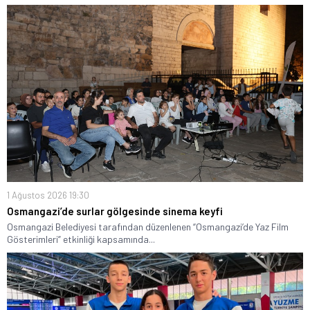
1 Ağustos 2026 19:30
Osmangazi’de surlar gölgesinde sinema keyfi
Osmangazi Belediyesi tarafından düzenlenen “Osmangazi’de Yaz Film
Gösterimleri” etkinliği kapsamında...