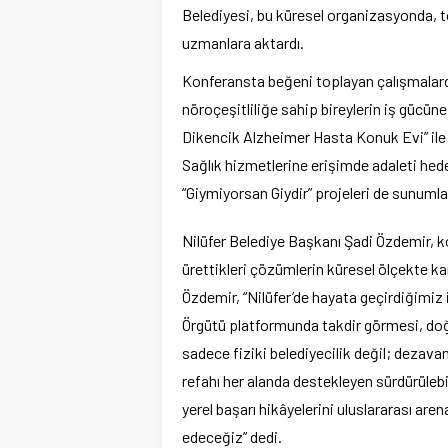
Belediyesi, bu küresel organizasyonda, t
uzmanlara aktardı.
Konferansta beğeni toplayan çalışmalarda
nöroçeşitliliğe sahip bireylerin iş gücüne 
Dikencik Alzheimer Hasta Konuk Evi” ile b
Sağlık hizmetlerine erişimde adaleti he
“Giymiyorsan Giydir” projeleri de sunumlar
Nilüfer Belediye Başkanı Şadi Özdemir, k
ürettikleri çözümlerin küresel ölçekte ka
Özdemir, “Nilüfer’de hayata geçirdiğimiz i
Örgütü platformunda takdir görmesi, do
sadece fiziki belediyecilik değil; dezava
refahı her alanda destekleyen sürdürülebi
yerel başarı hikâyelerini uluslararası 
edeceğiz” dedi.