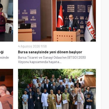
4 Ağustos 2026 11:58
eği
Bursa sanayisinde yeni dönem başlıyor
cesinde
Bursa Ticaret ve Sanayi Odası’nın (BTSO) 2030
Vizyonu kapsamında hayata...