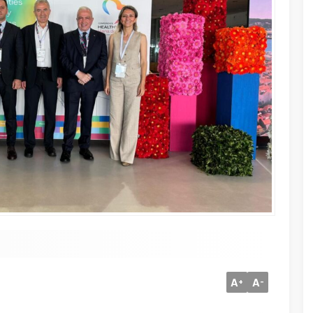
A
A
+
-