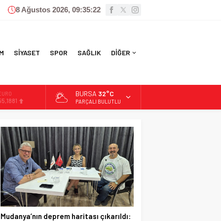
8 Ağustos 2026, 09:35:24
M
SİYASET
SPOR
SAĞLIK
DİĞER
BURSA
32°C
ALTIN
6.660,55
PARÇALI BULUTLU
BİST
13.779,39
DOLAR
47,7111
EURO
55,1881
Mudanya’nın deprem haritası çıkarıldı: