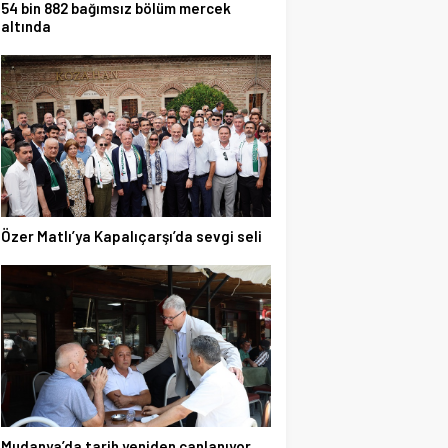
54 bin 882 bağımsız bölüm mercek
altında
Özer Matlı’ya Kapalıçarşı’da sevgi seli
Mudanya’da tarih yeniden canlanıyor