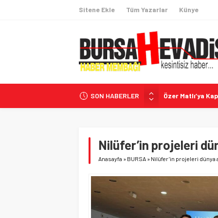
Sitene Ekle
Tüm Yazarlar
Künye
SON HABERLER
Özer Matlı’ya Kap
Mudanya’da tarih
CHP’li Belediyele
İzmir Menderes’
Nilüfer’in projeleri d
Mudanya’nın depr
Anasayfa
»
BURSA
»
Nilüfer’in projeleri dünya
mercek altında