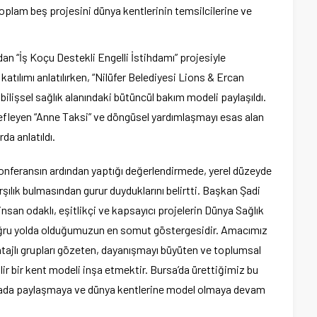
oplam beş projesini dünya kentlerinin temsilcilerine ve
n “İş Koçu Destekli Engelli İstihdamı” projesiyle
katılımı anlatılırken, “Nilüfer Belediyesi Lions & Ercan
ilişsel sağlık alanındaki bütüncül bakım modeli paylaşıldı.
defleyen “Anne Taksi” ve döngüsel yardımlaşmayı esas alan
da anlatıldı.
onferansın ardından yaptığı değerlendirmede, yerel düzeyde
rşılık bulmasından gurur duyduklarını belirtti. Başkan Şadi
nsan odaklı, eşitlikçi ve kapsayıcı projelerin Dünya Sağlık
ğru yolda olduğumuzun en somut göstergesidir. Amacımız
ntajlı grupları gözeten, dayanışmayı büyüten ve toplumsal
lir bir kent modeli inşa etmektir. Bursa’da ürettiğimiz bu
arenada paylaşmaya ve dünya kentlerine model olmaya devam