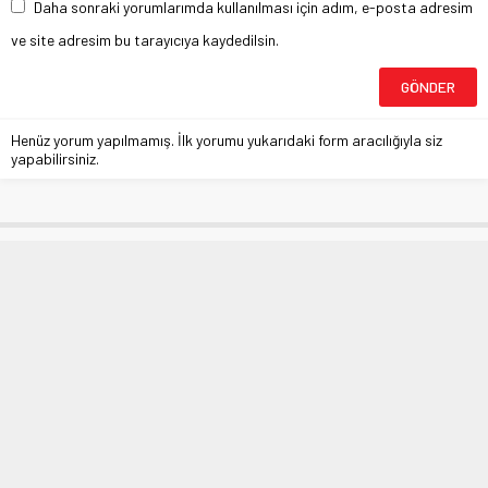
Daha sonraki yorumlarımda kullanılması için adım, e-posta adresim
ve site adresim bu tarayıcıya kaydedilsin.
Henüz yorum yapılmamış. İlk yorumu yukarıdaki form aracılığıyla siz
yapabilirsiniz.
Sanal alemden alışveriş kabusa
dönüşmesin
Anasayfa
»
EKONOMİ
»
Sanal alemden alışveriş kabusa dönüşmesin