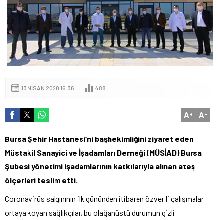
13 NISAN 2020 16:36
488
A
A
+
-
Bursa Şehir Hastanesi’ni başhekimliğini ziyaret eden
Müstakil Sanayici ve İşadamları Derneği (MÜSİAD) Bursa
Şubesi yönetimi işadamlarının katkılarıyla alınan ateş
ölçerleri teslim etti.
Coronavirüs salgınının ilk gününden itibaren özverili çalışmalar
ortaya koyan sağlıkçılar, bu olağanüstü durumun gizli