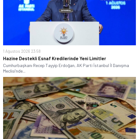
1 Ağustos 2026 23:58
Hazine Destekli Esnaf Kredilerinde Yeni Limitler
Cumhurbaşkanı Recep Tayyip Erdoğan, AK Parti İstanbul İl Danışma
Meclisi’nde...