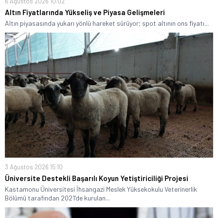
6 Ağustos 2026 10:02
Altın Fiyatlarında Yükseliş ve Piyasa Gelişmeleri
Altın piyasasında yukarı yönlü hareket sürüyor; spot altının ons fiyatı...
3 Ağustos 2026 15:10
Üniversite Destekli Başarılı Koyun Yetiştiriciliği Projesi
Kastamonu Üniversitesi İhsangazi Meslek Yüksekokulu Veterinerlik
Bölümü tarafından 2021’de kurulan...