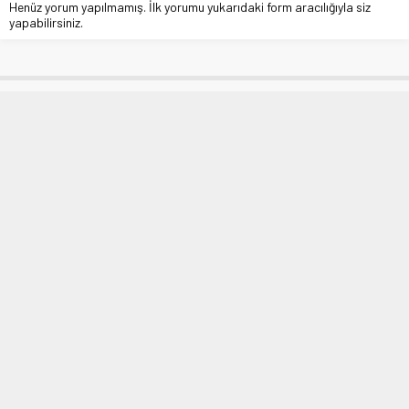
Henüz yorum yapılmamış. İlk yorumu yukarıdaki form aracılığıyla siz
yapabilirsiniz.
Yapay Zekâ ile Yeni Nesil Aşı
Tasarımı
Anasayfa
»
ASAYİŞ
»
Yapay Zekâ ile Yeni Nesil Aşı Tasarımı