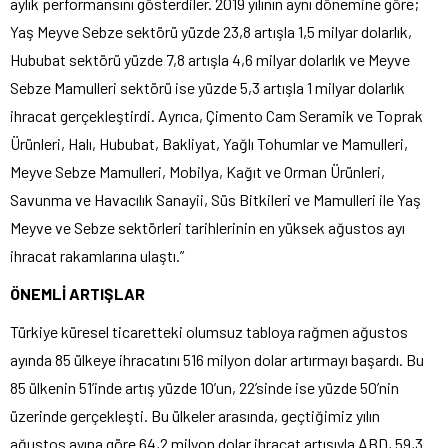
aylık performansını gösterdiler. 2019 yılının aynı dönemine göre;
Yaş Meyve Sebze sektörü yüzde 23,8 artışla 1,5 milyar dolarlık,
Hububat sektörü yüzde 7,8 artışla 4,6 milyar dolarlık ve Meyve
Sebze Mamulleri sektörü ise yüzde 5,3 artışla 1 milyar dolarlık
ihracat gerçekleştirdi. Ayrıca, Çimento Cam Seramik ve Toprak
Ürünleri, Halı, Hububat, Bakliyat, Yağlı Tohumlar ve Mamulleri,
Meyve Sebze Mamulleri, Mobilya, Kağıt ve Orman Ürünleri,
Savunma ve Havacılık Sanayii, Süs Bitkileri ve Mamulleri ile Yaş
Meyve ve Sebze sektörleri tarihlerinin en yüksek ağustos ayı
ihracat rakamlarına ulaştı.”
ÖNEMLİ ARTIŞLAR
Türkiye küresel ticaretteki olumsuz tabloya rağmen ağustos
ayında 85 ülkeye ihracatını 516 milyon dolar artırmayı başardı. Bu
85 ülkenin 51’inde artış yüzde 10’un, 22’sinde ise yüzde 50’nin
üzerinde gerçekleşti. Bu ülkeler arasında, geçtiğimiz yılın
ağustos ayına göre 64,2 milyon dolar ihracat artışıyla ABD, 59,3