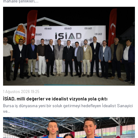
mahalle şenlikleri,...
1 Ağustos 2026 19:25
İSİAD, milli değerler ve idealist vizyonla yola çıktı
Bursa iş dünyasına yeni bir soluk getirmeyi hedefleyen İdealist Sanayici
ve...