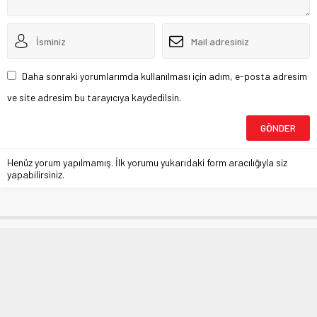
Daha sonraki yorumlarımda kullanılması için adım, e-posta adresim
ve site adresim bu tarayıcıya kaydedilsin.
Henüz yorum yapılmamış. İlk yorumu yukarıdaki form aracılığıyla siz
yapabilirsiniz.
“Yükselişin devamı için üretici
korunmalı”
Anasayfa
»
EKONOMİ
»
“Yükselişin devamı için üretici korunmalı”