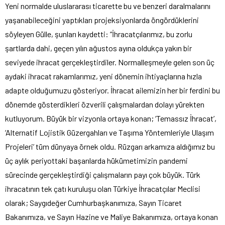
Yeni normalde uluslararası ticarette bu ve benzeri daralmalarını
yaşanabileceğini yaptıkları projeksiyonlarda öngördüklerini
söyleyen Gülle, şunları kaydetti: “İhracatçılarımız, bu zorlu
şartlarda dahi, geçen yılın ağustos ayına oldukça yakın bir
seviyede ihracat gerçekleştirdiler. Normalleşmeyle gelen son üç
aydaki ihracat rakamlarımız, yeni dönemin ihtiyaçlarına hızla
adapte olduğumuzu gösteriyor. İhracat ailemizin her bir ferdini bu
dönemde gösterdikleri özverili çalışmalardan dolayı yürekten
kutluyorum. Büyük bir vizyonla ortaya konan; ‘Temassız İhracat’,
‘Alternatif Lojistik Güzergahları ve Taşıma Yöntemleriyle Ulaşım
Projeleri’ tüm dünyaya örnek oldu. Rüzgarı arkamıza aldığımız bu
üç aylık periyottaki başarılarda hükümetimizin pandemi
sürecinde gerçekleştirdiği çalışmaların payı çok büyük. Türk
ihracatının tek çatı kuruluşu olan Türkiye İhracatçılar Meclisi
olarak; Saygıdeğer Cumhurbaşkanımıza, Sayın Ticaret
Bakanımıza, ve Sayın Hazine ve Maliye Bakanımıza, ortaya konan