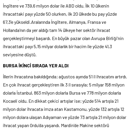
İngiltere ve 739,6 milyon dolar ile ABD oldu. İlk 10 ülkenin
ihracattaki payı yüzde 50 olurken, ilk 20 ülkede bu pay yüzde
67,3’e yükseldi.Aralarında İngiltere, Almanya, Fransa ve
Hollanda’nın da yer aldığı tam 14 ülkeye her sektör ihracat
gerçekleştirmeyi başardı. En büyük pazar olan Avrupa Birliği’nin
ihracattaki payı 5,15 milyar dolarlık bir hacim ile yüzde 41,3
seviyesine düştü.
BURSA İKİNCİ SIRADA YER ALDI
İllerin ihracatına bakıldığında; ağustos ayında 51 il ihracatını artırdı.
En çok ihracat gerçekleştiren ilk 3 il sırasıyla; 5 milyar 158 milyon
dolarla İstanbul, 863 milyon dolarla Bursa ve 778 milyon dolarla
Kocaeli oldu. En dikkat çekici artışlar ise; yüzde 514 artışla 21
milyon dolar ihracata imza atan Kastamonu, yüzde 132 artışla 12
milyon dolara ulaşan Adıyaman ve yüzde 73 artışla 21 milyon dolar
ihracat yapan Ordu’da yaşandı. Mardin’de Makine sektörü