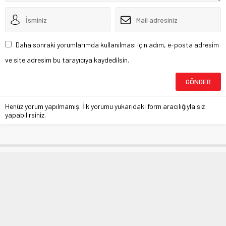
Daha sonraki yorumlarımda kullanılması için adım, e-posta adresim
ve site adresim bu tarayıcıya kaydedilsin.
Henüz yorum yapılmamış. İlk yorumu yukarıdaki form aracılığıyla siz
yapabilirsiniz.
Meclis toplantısında ‘Corona’
tedbirleri
Anasayfa
»
BURSA
»
Meclis toplantısında ‘Corona’ tedbirleri