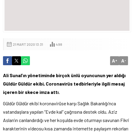
21 MART 2020 13:31
498
A
A
+
-
Ali Sunal’ın yönetiminde birçok ünlü oyuncunun yer aldığı
Güldür Güldür ekibi, Coronavirüs tedbirleriyle ilgili mesaj
içeren bir skece imza attı.
Güldür Güldür ekibi koronavirüse karşı Sağlık Bakanlığı’nca
vatandaşlara yapılan “Evde kal” çağrısına destek oldu. Aziz
Aslan’ın canlandırdığı ve her koşulda evde oturmayı savunan Fikri
karakterinin videosu kısa zamanda internette paylaşım rekorları