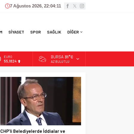
7 Ağustos 2026, 22:04:12
M
SİYASET
SPOR
SAĞLIK
DİĞER
BURSA
31°C
ALTIN
6.662,10
AZ BULUTLU
BİST
13.779,39
DOLAR
47,6954
EURO
55,1824
CHP’li Belediyelerde İddialar ve