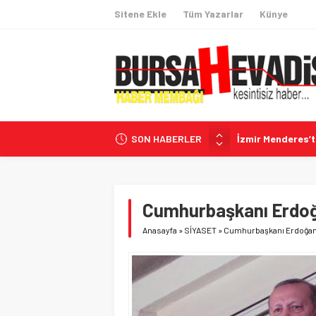
Sitene Ekle
Tüm Yazarlar
Künye
SON HABERLER
İzmir Menderes’
İngiltere’de Tarih
İhracatta 60 Hede
Coğrafi İşaretli
Cumhurbaşkanı Erdoğa
CHP’li Belediyele
Anasayfa
»
SİYASET
»
Cumhurbaşkanı Erdoğan’