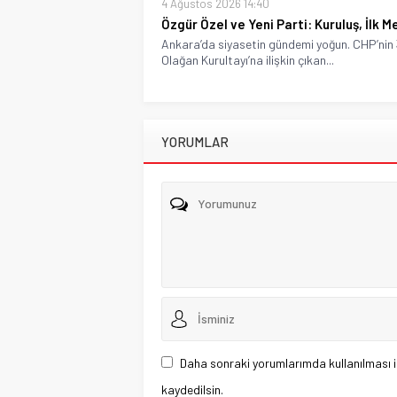
4 Ağustos 2026 14:40
Özgür Özel ve Yeni Parti: Kuruluş, İlk M
Ankara’da siyasetin gündemi yoğun. CHP’nin 
Olağan Kurultayı’na ilişkin çıkan...
YORUMLAR
Daha sonraki yorumlarımda kullanılması i
kaydedilsin.