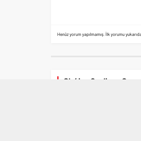
Henüz yorum yapılmamış. İlk yorumu yukarıdaki
Çin’den 2 milyon Coron
Anasayfa
»
DÜNYA
»
Çin’den 2 milyon Corona te