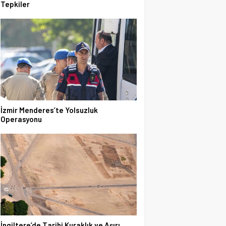
Tepkiler
İzmir Menderes’te Yolsuzluk
Operasyonu
İngiltere’de Tarihi Kuraklık ve Aşırı