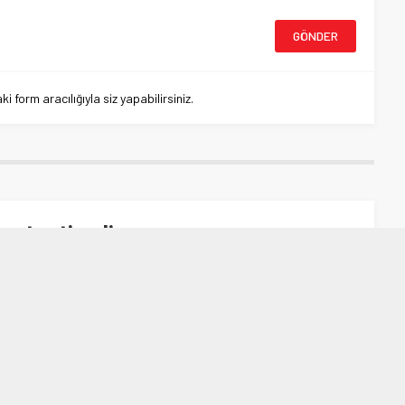
 form aracılığıyla siz yapabilirsiniz.
a testi geliyor
sti geliyor