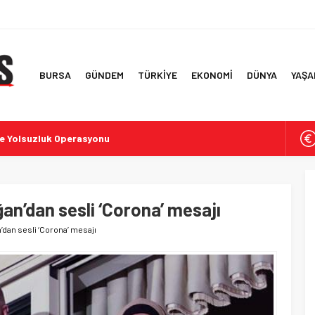
BURSA
GÜNDEM
TÜRKİYE
EKONOMİ
DÜNYA
YAŞA
te Yolsuzluk Operasyonu
i Kuraklık ve Aşırı Sıcaklar
f Ülke ve İlk 6 Aylık Ticaret Rakamları
 Simitlerde Derecelendirme Sonuçları
n’dan sesli ‘Corona’ mesajı
rde İddialar ve Tepkiler
dan sesli ‘Corona’ mesajı