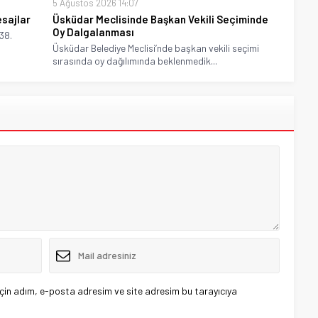
5 Ağustos 2026 14:07
esajlar
Üsküdar Meclisinde Başkan Vekili Seçiminde
Oy Dalgalanması
38.
Üsküdar Belediye Meclisi’nde başkan vekili seçimi
sırasında oy dağılımında beklenmedik...
çin adım, e-posta adresim ve site adresim bu tarayıcıya