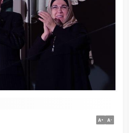
A
A
+
-