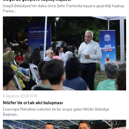
İnegöl Belediyesi’nin daha önce Şehir Parkında hayata geçirdiği Kaykay
Parkın...
6 Ağustos 2026 13:18
Nilüfer’de ortak akıl buluşması
Esentepe Mahallesi sakinleri ile bir araya gelen Nilüfer Belediye
Başkanı...