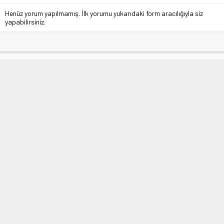
Henüz yorum yapılmamış. İlk yorumu yukarıdaki form aracılığıyla siz
yapabilirsiniz.
İstanbul’un su sıkıntısı ‘şimdilik’ yok
Anasayfa
»
SİYASET
»
İstanbul’un su sıkıntısı ‘şimdilik’ yok