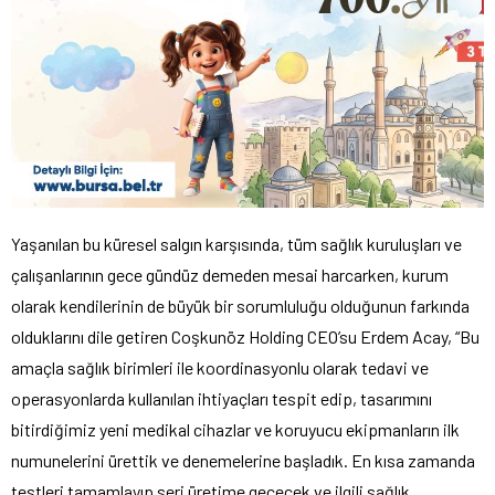
Yaşanılan bu küresel salgın karşısında, tüm sağlık kuruluşları ve
çalışanlarının gece gündüz demeden mesai harcarken, kurum
olarak kendilerinin de büyük bir sorumluluğu olduğunun farkında
olduklarını dile getiren Coşkunöz Holding CEO’su Erdem Acay, “Bu
amaçla sağlık birimleri ile koordinasyonlu olarak tedavi ve
operasyonlarda kullanılan ihtiyaçları tespit edip, tasarımını
bitirdiğimiz yeni medikal cihazlar ve koruyucu ekipmanların ilk
numunelerini ürettik ve denemelerine başladık. En kısa zamanda
testleri tamamlayıp seri üretime geçecek ve ilgili sağlık