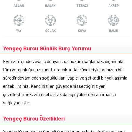
ASLAN
BAŞAK
TERAZI
AKREP
YAY
OĞLAK
KOVA
BALIK
Yengeç Burcu Günlük Burç Yorumu
Evinizin içinde veya iç dünyanızda huzuru sağlamak, dışarıdaki
tüm yorgunluğunuzu unutturacaktır. Aile üyeleriyle aranızda bir
süredir devam eden soğuklukları, yapıcı ve şefkatli bir yaklaşımla
eritebilirsiniz. Kendinizi en güvende hissettiğiniz yeri
güzelleştirmek, zihinsel olarak da ağır yüklerden arınmanızı
sağlayacaktır.
Yengeç Burcu Özellikleri
Yengeç Burcunun en önemli özelliklerinden biri azimli olmalarıdır.