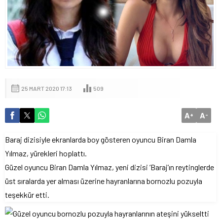
25 MART 2020 17:13
509
A
A
+
-
Baraj dizisiyle ekranlarda boy gösteren oyuncu Biran Damla
Yılmaz, yürekleri hoplattı.
Güzel oyuncu Biran Damla Yılmaz, yeni dizisi ‘Baraj’ın reytinglerde
üst sıralarda yer alması üzerine hayranlarına bornozlu pozuyla
teşekkür etti.