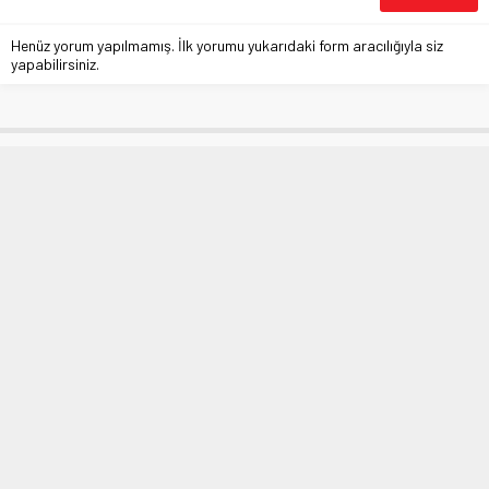
Henüz yorum yapılmamış. İlk yorumu yukarıdaki form aracılığıyla siz
yapabilirsiniz.
Bursa’daki açılış ‘Gelecek’ günlere
kaldı
Anasayfa
»
BURSA
»
Bursa’daki açılış ‘Gelecek’ günlere kaldı