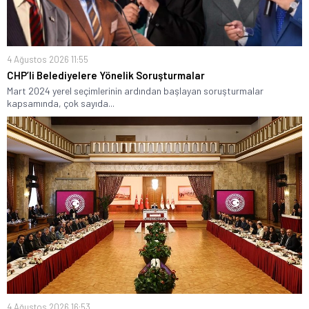
4 Ağustos 2026 11:55
CHP’li Belediyelere Yönelik Soruşturmalar
Mart 2024 yerel seçimlerinin ardından başlayan soruşturmalar
kapsamında, çok sayıda...
4 Ağustos 2026 16:53