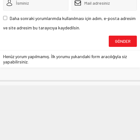
Daha sonraki yorumlarımda kullanılması için adım, e-posta adresim
ve site adresim bu tarayıcıya kaydedilsin.
Henüz yorum yapılmamış. İlk yorumu yukarıdaki form aracılığıyla siz
yapabilirsiniz.
Trump’tan Biden’a ve Çin’e Yönelik
Sert Sözler
Anasayfa
»
DÜNYA
»
Trump’tan Biden’a ve Çin’e Yönelik Sert Sözler