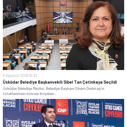
5 Ağustos 2026 15:32
Üsküdar Belediye Başkanvekili Sibel Tan Çetinkaya Seçildi
Üsküdar Belediye Meclisi, Belediye Başkanı Sinem Dedetaş’ın
tutuklanması sonrası boşalan...