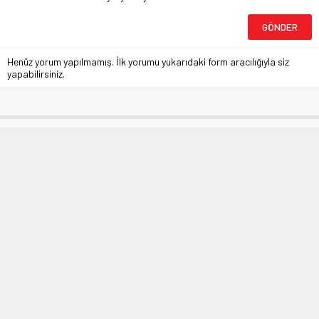
Henüz yorum yapılmamış. İlk yorumu yukarıdaki form aracılığıyla siz
yapabilirsiniz.
Şi ve Trump Pekin’de Buluştu
Anasayfa
»
DÜNYA
»
Şi ve Trump Pekin’de Buluştu