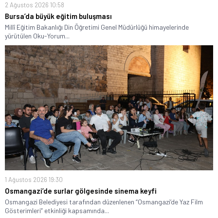
2 Ağustos 2026 10:58
Bursa’da büyük eğitim buluşması
Millî Eğitim Bakanlığı Din Öğretimi Genel Müdürlüğü himayelerinde
yürütülen Oku-Yorum...
1 Ağustos 2026 19:30
Osmangazi’de surlar gölgesinde sinema keyfi
Osmangazi Belediyesi tarafından düzenlenen “Osmangazi’de Yaz Film
Gösterimleri” etkinliği kapsamında...