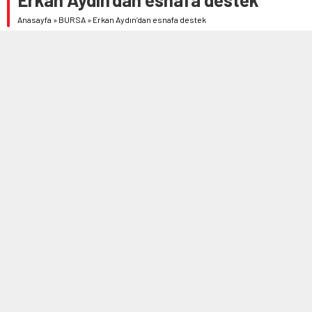
Anasayfa
»
BURSA
»
Erkan Aydın’dan esnafa destek
3 TEMMUZ 2026 13:27
171
A
A
+
-