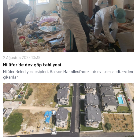
2 Ağustos 2026 10:39
Nilüfer’de dev çöp tahliyesi
Nilüfer Belediyesi ekipleri, Balkan Mahallesi’ndeki bir evi temizledi. Evden
çıkarılan...