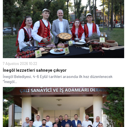
7 Ağustos 2026 10:22
İnegöl lezzetleri sahneye çıkıyor
İnegöl Belediyesi, 4-6 Eylül tarihleri arasında ilk kez düzenlenecek
“İnegöl...