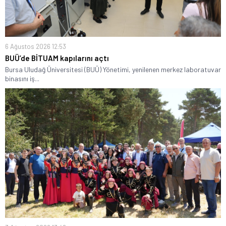
6 Ağustos 2026 12:53
BUÜ’de BİTUAM kapılarını açtı
Bursa Uludağ Üniversitesi (BUÜ) Yönetimi, yenilenen merkez laboratuvar
binasını iş...