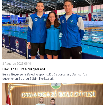
2 Ağustos 2026 09:16
Havuzda Bursa rüzgarı esti
Bursa Büyükşehir Belediyespor Kulübü sporcuları, Samsun’da
düzenlenen Sporcu Eğitim Merkezleri...