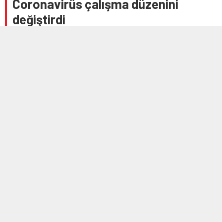
Coronavirüs çalışma düzenini
değiştirdi
Anasayfa
»
EKONOMİ
»
Coronavirüs çalışma düzenini değiştirdi
8 NISAN 2020 14:17
516
A
A
+
-