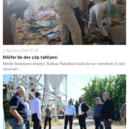
2 Ağustos 2026 10:39
Nilüfer’de dev çöp tahliyesi
Nilüfer Belediyesi ekipleri, Balkan Mahallesi’ndeki bir evi temizledi. Evden
çıkarılan...