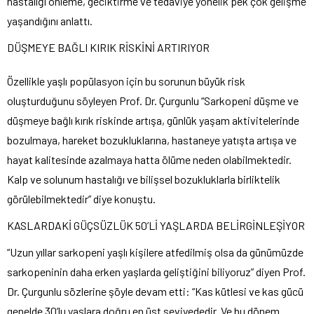
hastalığı önleme, geciktirme ve tedaviye yönelik pek çok gelişme
yaşandığını anlattı.
DÜŞMEYE BAĞLI KIRIK RİSKİNİ ARTIRIYOR
Özellikle yaşlı popülasyon için bu sorunun büyük risk
oluşturduğunu söyleyen Prof. Dr. Çurgunlu “Sarkopeni düşme ve
düşmeye bağlı kırık riskinde artışa, günlük yaşam aktivitelerinde
bozulmaya, hareket bozukluklarına, hastaneye yatışta artışa ve
hayat kalitesinde azalmaya hatta ölüme neden olabilmektedir.
Kalp ve solunum hastalığı ve bilişsel bozukluklarla birliktelik
görülebilmektedir” diye konuştu.
KASLARDAKİ GÜÇSÜZLÜK 50’Lİ YAŞLARDA BELİRGİNLEŞİYOR
“Uzun yıllar sarkopeni yaşlı kişilere atfedilmiş olsa da günümüzde
sarkopeninin daha erken yaşlarda geliştiğini biliyoruz” diyen Prof.
Dr. Çurgunlu sözlerine şöyle devam etti: “Kas kütlesi ve kas gücü
genelde 30’lu yaşlara doğru en üst seviyededir. Ve bu dönem