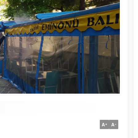
A
A
+
-