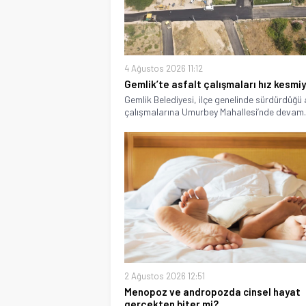
4 Ağustos 2026 11:12
Gemlik’te asfalt çalışmaları hız kesmi
Gemlik Belediyesi, ilçe genelinde sürdürdüğü 
çalışmalarına Umurbey Mahallesi’nde devam..
2 Ağustos 2026 12:51
Menopoz ve andropozda cinsel hayat
gerçekten biter mi?