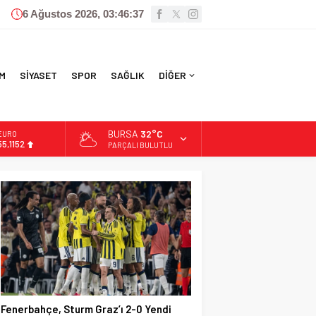
6 Ağustos 2026, 03:46:38
M
SİYASET
SPOR
SAĞLIK
DİĞER
BURSA
32°C
ALTIN
6.529,72
PARÇALI BULUTLU
BİST
13.703,13
DOLAR
47,5844
EURO
55,1152
Fenerbahçe, Sturm Graz’ı 2-0 Yendi