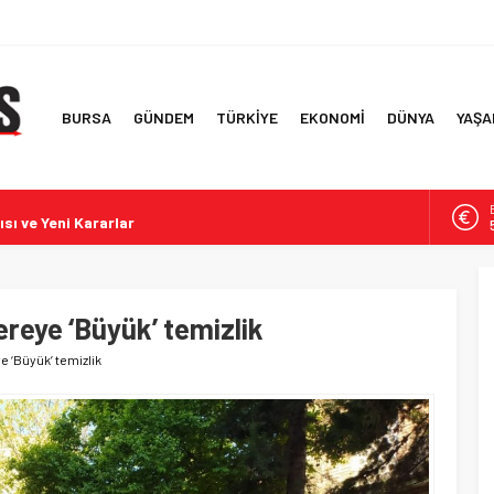
BURSA
GÜNDEM
TÜRKİYE
EKONOMİ
DÜNYA
YAŞA
sı ve Yeni Kararlar
ve Toplumsal Bütünleşme Kanun Teklifi
rabzon’da Coşkuyla Karşılandı
e Terörsüz Türkiye İçin Kanun Teklifi
reye ‘Büyük’ temizlik
m Graz’ı 2-0 Yendi
 ‘Büyük’ temizlik