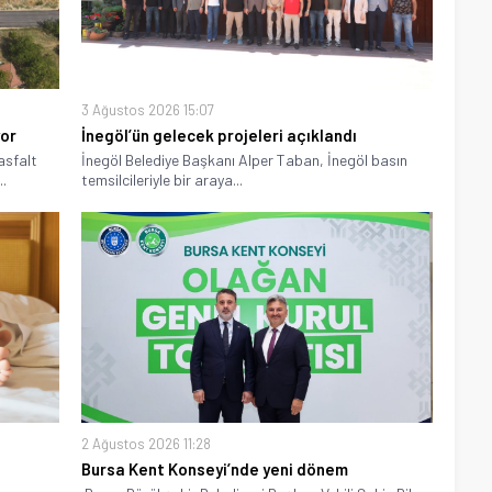
3 Ağustos 2026 15:07
yor
İnegöl’ün gelecek projeleri açıklandı
asfalt
İnegöl Belediye Başkanı Alper Taban, İnegöl basın
.
temsilcileriyle bir araya...
2 Ağustos 2026 11:28
Bursa Kent Konseyi’nde yeni dönem