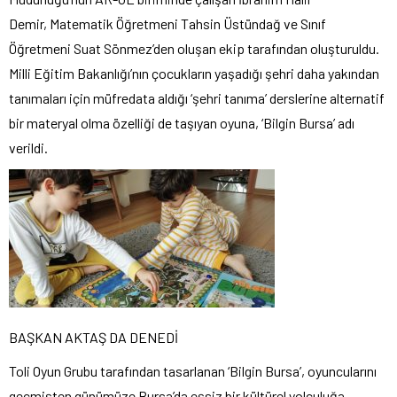
Demir, Matematik Öğretmeni Tahsin Üstündağ ve Sınıf
Öğretmeni Suat Sönmez’den oluşan ekip tarafından oluşturuldu.
Milli Eğitim Bakanlığı’nın çocukların yaşadığı şehri daha yakından
tanımaları için müfredata aldığı ‘şehri tanıma’ derslerine alternatif
bir materyal olma özelliği de taşıyan oyuna, ‘Bilgin Bursa’ adı
verildi.
BAŞKAN AKTAŞ DA DENEDİ
Toli Oyun Grubu tarafından tasarlanan ‘Bilgin Bursa’, oyuncularını
geçmişten günümüze Bursa’da eşsiz bir kültürel yolculuğa