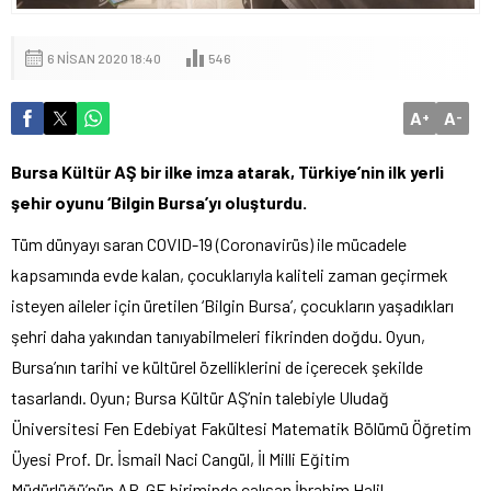
6 NISAN 2020 18:40
546
A
A
+
-
Bursa Kültür AŞ bir ilke imza atarak, Türkiye’nin ilk yerli
şehir oyunu ‘Bilgin Bursa’yı oluşturdu.
Tüm dünyayı saran COVID-19 (Coronavirüs) ile mücadele
kapsamında evde kalan, çocuklarıyla kaliteli zaman geçirmek
isteyen aileler için üretilen ‘Bilgin Bursa’, çocukların yaşadıkları
şehri daha yakından tanıyabilmeleri fikrinden doğdu. Oyun,
Bursa’nın tarihi ve kültürel özelliklerini de içerecek şekilde
tasarlandı. Oyun; Bursa Kültür AŞ’nin talebiyle Uludağ
Üniversitesi Fen Edebiyat Fakültesi Matematik Bölümü Öğretim
Üyesi Prof. Dr. İsmail Naci Cangül, İl Milli Eğitim
Müdürlüğü’nün AR-GE biriminde çalışan İbrahim Halil