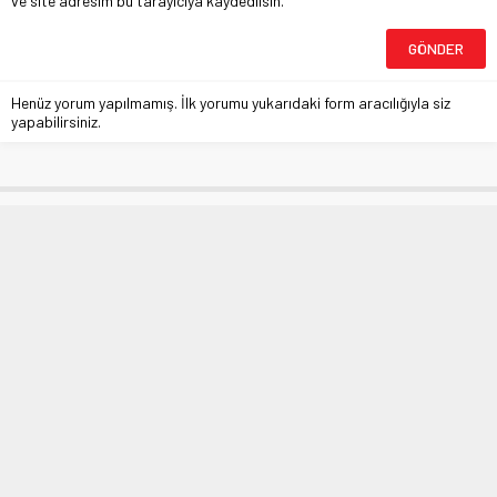
ve site adresim bu tarayıcıya kaydedilsin.
Henüz yorum yapılmamış. İlk yorumu yukarıdaki form aracılığıyla siz
yapabilirsiniz.
Coronavirüs’e 59’uncu kurban
Anasayfa
»
MANŞETLER
»
Coronavirüs’e 59’uncu kurban