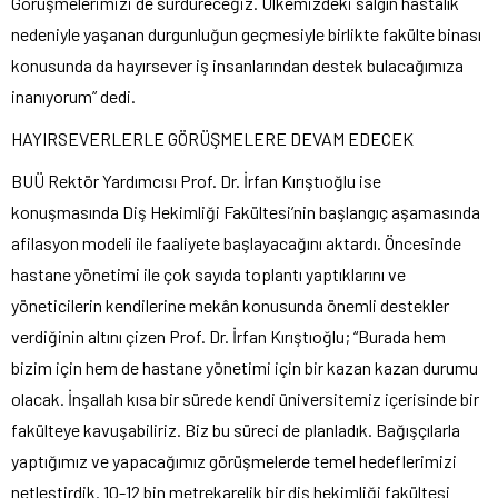
Görüşmelerimizi de sürdüreceğiz. Ülkemizdeki salgın hastalık
nedeniyle yaşanan durgunluğun geçmesiyle birlikte fakülte binası
konusunda da hayırsever iş insanlarından destek bulacağımıza
inanıyorum” dedi.
HAYIRSEVERLERLE GÖRÜŞMELERE DEVAM EDECEK
BUÜ Rektör Yardımcısı Prof. Dr. İrfan Kırıştıoğlu ise
konuşmasında Diş Hekimliği Fakültesi’nin başlangıç aşamasında
afilasyon modeli ile faaliyete başlayacağını aktardı. Öncesinde
hastane yönetimi ile çok sayıda toplantı yaptıklarını ve
yöneticilerin kendilerine mekân konusunda önemli destekler
verdiğinin altını çizen Prof. Dr. İrfan Kırıştıoğlu; “Burada hem
bizim için hem de hastane yönetimi için bir kazan kazan durumu
olacak. İnşallah kısa bir sürede kendi üniversitemiz içerisinde bir
fakülteye kavuşabiliriz. Biz bu süreci de planladık. Bağışçılarla
yaptığımız ve yapacağımız görüşmelerde temel hedeflerimizi
netleştirdik. 10-12 bin metrekarelik bir diş hekimliği fakültesi