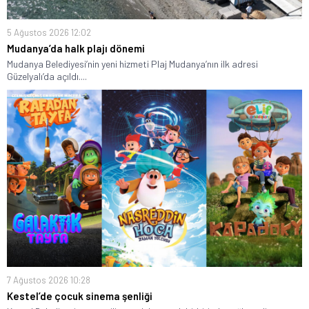
5 Ağustos 2026 12:02
Mudanya’da halk plajı dönemi
Mudanya Belediyesi’nin yeni hizmeti Plaj Mudanya’nın ilk adresi
Güzelyalı’da açıldı....
7 Ağustos 2026 10:28
Kestel’de çocuk sinema şenliği