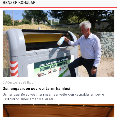
BENZER KONULAR
3 Ağustos 2026 11:36
Osmangazi’den çevreci tarım hamlesi
Osmangazi Belediyesi, tarımsal faaliyetlerden kaynaklanan çevre
kirliliğini önlemek amacıyla kırsal...