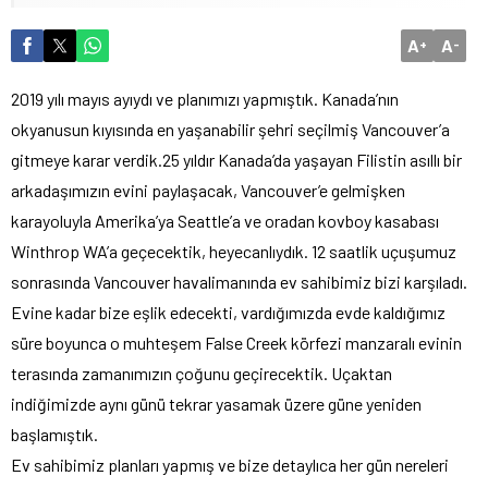
A
A
+
-
2019 yılı mayıs ayıydı ve planımızı yapmıştık. Kanada’nın
okyanusun kıyısında en yaşanabilir şehri seçilmiş Vancouver’a
gitmeye karar verdik.25 yıldır Kanada’da yaşayan Filistin asıllı bir
arkadaşımızın evini paylaşacak, Vancouver’e gelmişken
karayoluyla Amerika’ya Seattle’a ve oradan kovboy kasabası
Winthrop WA’a geçecektik, heyecanlıydık. 12 saatlik uçuşumuz
sonrasında Vancouver havalimanında ev sahibimiz bizi karşıladı.
Evine kadar bize eşlik edecekti, vardığımızda evde kaldığımız
süre boyunca o muhteşem False Creek körfezi manzaralı evinin
terasında zamanımızın çoğunu geçirecektik. Uçaktan
indiğimizde aynı günü tekrar yasamak üzere güne yeniden
başlamıştık.
Ev sahibimiz planları yapmış ve bize detaylıca her gün nereleri