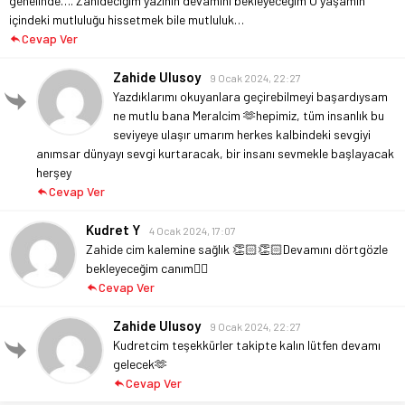
genelinde….
Zahideciğim yazının devamını bekleyeceğim O yaşamın
içindeki mutluluğu hissetmek bile mutluluk…
Cevap Ver
Zahide Ulusoy
9 Ocak 2024, 22:27
Yazdıklarımı okuyanlara geçirebilmeyi başardıysam
ne mutlu bana Meralcim 🫶hepimiz, tüm insanlık bu
seviyeye ulaşır umarım herkes kalbindeki sevgiyi
anımsar dünyayı sevgi kurtaracak, bir insanı sevmekle başlayacak
herşey
Cevap Ver
Kudret Y
4 Ocak 2024, 17:07
Zahide cim kalemine sağlık 👏🏻👏🏻Devamını dörtgözle
bekleyeceğim canım👍🏻
Cevap Ver
Zahide Ulusoy
9 Ocak 2024, 22:27
Kudretcim teşekkürler takipte kalın lütfen devamı
gelecek🫶
Cevap Ver