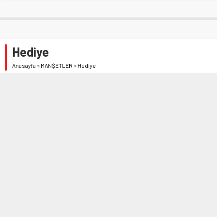
Hediye
Anasayfa
»
MANŞETLER
»
Hediye
Reyhan DEĞİRMENCİ
30 ARALIK 2023 16:17
1.153
A
A
+
-
İnsanın seveni olduğu kadar sevmeyeni de olur, aslolan herkesin
sevmemesi değil midir zaten? Eğer herkes seviyor ve kendine