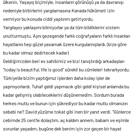
ülkenin. Yaşayış biçimiyle, insanların görünüşü ya da davranışı
nedeniyle birbirlerini yargılamasına Kanada hükümeti izin
vermiyor bu konuda ciddi yaptırım getiriyordu.
Yargılayıcı yaklaşımı bilmiyorlar ya da tüm bildiklerini sistem
unutturmuştu. Aynı gezegende farklı coğrafyaların farklı insanları
hayatlarını hep güzel yasamak üzere kurgulamışlardı. (bize göre
bu kadar olmaz dedirtecek kadar)
Geldiğimizden beri ev sahibimiz ve bizi tanıştırdığı arkadaşları
“today is beautiful, life is good” sürekli bu cümleleri tekrarlıyordu.
Türkiye’de bizim yaptığımız işlerden daha kolay işler de
yapmıyorlardı. Tuhaf geldi yapmacık gibi geldi kişisel anlamda bu
kadar gelişmiş olabileceklerini düşünemedim. Sordum burada
herkes mutlu ve bunun için şükrediyor bu kadar mutlu olmanızın
sebebi ne? David yüzüme tokat gibi inen bir yanıt verdi. “Günlerce
cebimde 25 cent’le dolaştım, aç kaldım annem, babam ve eşimle
sorunlar yaşadım, bugüne dek benim için zor geçen bir hayat