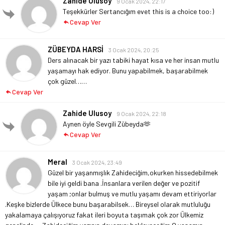
Zahide Ulusoy
9 Ocak 2024, 22:17
Teşekkürler Sertancığım evet this is a choice too:)
Cevap Ver
ZÜBEYDA HARSİ
3 Ocak 2024, 20:25
Ders alınacak bir yazı tabiki hayat kısa ve her insan mutlu
yaşamayı hak ediyor. Bunu yapabilmek, başarabilmek
çok güzel……
Cevap Ver
Zahide Ulusoy
9 Ocak 2024, 22:18
Aynen öyle Sevgili Zübeyda🫶
Cevap Ver
Meral
3 Ocak 2024, 23:49
Güzel bir yaşanmışlık Zahideciğim,okurken hissedebilmek
bile iyi geldi bana .İnsanlara verilen değer ve pozitif
yaşam ;onlar bulmuş ve mutlu yaşamı devam ettiriyorlar
.Keşke bizlerde Ülkece bunu başarabilsek…
Bireysel olarak mutluluğu
yakalamaya çalışıyoruz fakat ileri boyuta taşımak çok zor Ülkemiz