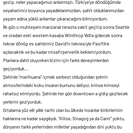
gezip, neler yapacağımızı anlatmıştı. Türkiye’ye döndüğümde
seyahatimiz boyunca yaşadıklarımızdan, şahit olduklarımızdan
yaşam adına yüklü anlamlar çıkaracağımı bilmiyordum.
İlk gün o muhteşem manzaralı terasta vakit geçirip sonra Seattle
ve oradan eski western kasaba Winthrop WA’a gidecek sonra
tekrar dönüp ev sahibimiz David’in teknesiyle Pasifik’e
açılacaktık ve bu kadar misafirperverlik beklemiyordum.
Planlara dahil oluyorken bizim için farklı deneyimlerden
geçiyorduk…
Şehirde “marihuana” içmek serbest olduğundan şehrin
atmosferindeki koku insanın burnunu deliyor, kimse kimseyi
rahatsız etmiyordu. Şehirde her gün downtown a gidip gezilecek
yerlerini geziyorduk.
Ortalama yüz elli yıllık tarihi olan bu ülkede insanlar birbirlerinin
haklarına ne kadar saygılıydı. “Kilise, Sinagog ya da Cami” yoktu,
dünyanın farklı yerlerinden milletler yaşadığından dini yoktu bu