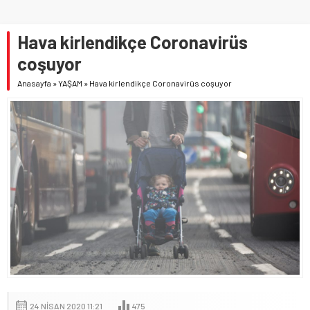
Hava kirlendikçe Coronavirüs
coşuyor
Anasayfa
»
YAŞAM
»
Hava kirlendikçe Coronavirüs coşuyor
24 NISAN 2020 11:21
475