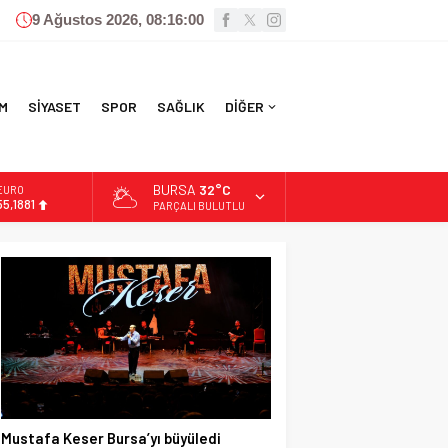
9 Ağustos 2026, 08:16:01
M
SİYASET
SPOR
SAĞLIK
DİĞER
BURSA
32°C
ALTIN
6.660,55
PARÇALI BULUTLU
BİST
13.779,39
DOLAR
47,7111
EURO
55,1881
Mustafa Keser Bursa’yı büyüledi