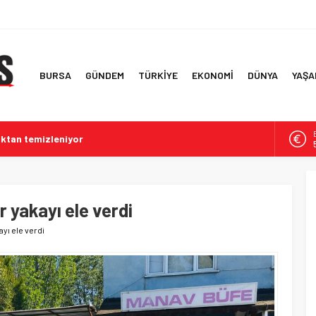
BURSA
GÜNDEM
TÜRKİYE
EKONOMİ
DÜNYA
YAŞA
ktan temizleniyor
rına Büyükşehir dokunuşu
l imar devrimi
k yüzücülerin heyecanı
 yakayı ele verdi
rsa’yı büyüledi
yı ele verdi