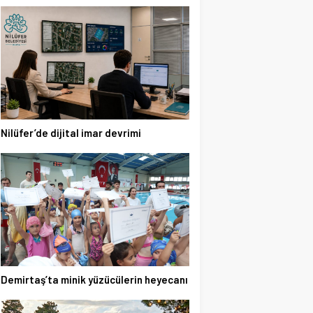
Nilüfer’de dijital imar devrimi
Demirtaş’ta minik yüzücülerin heyecanı