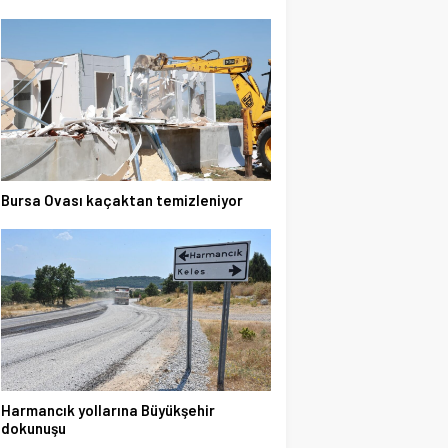
Bursa Ovası kaçaktan temizleniyor
Harmancık yollarına Büyükşehir
dokunuşu