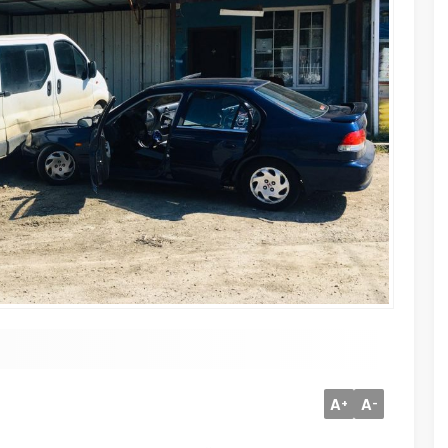
A
A
+
-