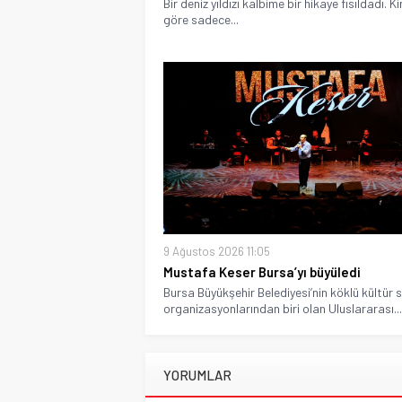
Bir deniz yıldızı kalbime bir hikaye fısıldadı. K
göre sadece...
9 Ağustos 2026 11:05
Mustafa Keser Bursa’yı büyüledi
Bursa Büyükşehir Belediyesi’nin köklü kültür 
organizasyonlarından biri olan Uluslararası...
YORUMLAR