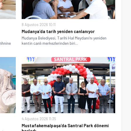
8 Ağustos 2026 10:11
Mudanya’da tarih yeniden canlanıyor
Mudanya Belediyesi, Tarihi Hal Meydanı’nı yeniden
ihnine
kentin canlı merkezlerinden biri...
4 Ağustos 2026 11:35
Mustafakemalpaşa’da Santral Park dönemi
başladı