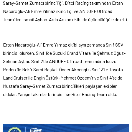
Saray-Samet Zurnacı birinciliği, Bitci Racing takımından Ertan
Nacaroğlu-Ali Emre Yılmaz ikinciliği ve ANDOFF Offroad
Team'den İsmail Ayhan-Arda Arslan ekibi de üçüncülüğü elde etti.
Ertan Nacaroğlu-Ali Emre Yılmaz ekibi aynı zamanda Sınıf SSV
birincisi olurken, Sınıf 1’de Suzuki Grand Vitara ile Şehmuz Oğuz-
Selman Aybar, Sınıf 2’de ANDOFF Offroad Team adına Isuzu
Rodeo ile Bekir Sami Başkal-Önder Akcengiz, Sınıf 3’te Toyota
Land Cruiser ile Engin Öztürk-Mehmet Özdemir ve Sınıf 4’te de
Mustafa Saray-Samet Zurnacı birincilikleri paylaşan ekipler
oldular. Yarışın takımlar birincisi ise Bitci Racing Team oldu.