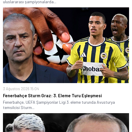
uluslararası şampiyonalarda...
3 Ağustos 2026 15:04
Fenerbahçe Sturm Graz: 3. Eleme Turu Eşleşmesi
Fenerbahçe, UEFA Şampiyonlar Ligi 3. eleme turunda Avusturya
temsilcisi Sturm...