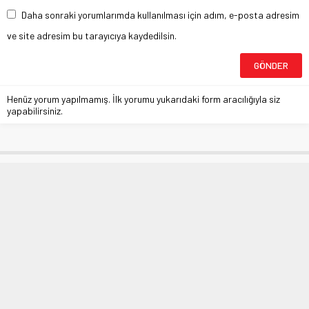
Daha sonraki yorumlarımda kullanılması için adım, e-posta adresim
ve site adresim bu tarayıcıya kaydedilsin.
Henüz yorum yapılmamış. İlk yorumu yukarıdaki form aracılığıyla siz
yapabilirsiniz.
Balıkesir Edremit’te Yorkshıre
Güzellik Yarışması yapıldı
Anasayfa
»
YAŞAM
»
Balıkesir Edremit’te Yorkshıre Güzellik Yarışması yapıldı