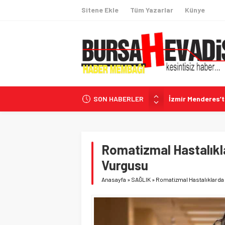
Sitene Ekle
Tüm Yazarlar
Künye
SON HABERLER
İzmir Menderes’
İngiltere’de Tarih
İhracatta 60 Hede
Coğrafi İşaretli
Romatizmal Hastalıkl
CHP’li Belediyele
Vurgusu
Anasayfa
»
SAĞLIK
»
Romatizmal Hastalıklarda