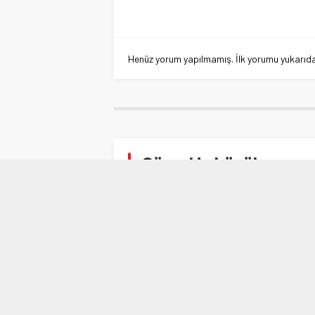
Henüz yorum yapılmamış. İlk yorumu yukarıdaki
Gürsu’da büyük çevre 
Anasayfa
»
BURSA
»
Gürsu’da büyük çevre şenl