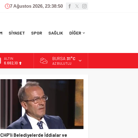
7 Ağustos 2026, 23:38:51
M
SİYASET
SPOR
SAĞLIK
DİĞER
BURSA
31°C
ALTIN
6.662,10
AZ BULUTLU
BİST
13.779,39
DOLAR
47,6954
EURO
55,1824
CHP’li Belediyelerde İddialar ve