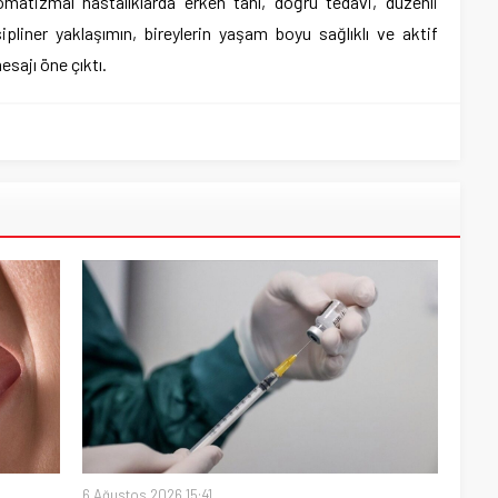
atizmal hastalıklarda erken tanı, doğru tedavi, düzenli
ipliner yaklaşımın, bireylerin yaşam boyu sağlıklı ve aktif
sajı öne çıktı.
6 Ağustos 2026 15:41