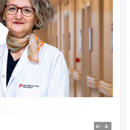
A
A
+
-