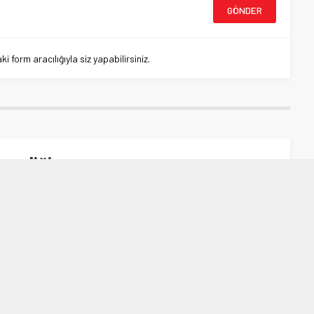
 form aracılığıyla siz yapabilirsiniz.
şenliği
iği