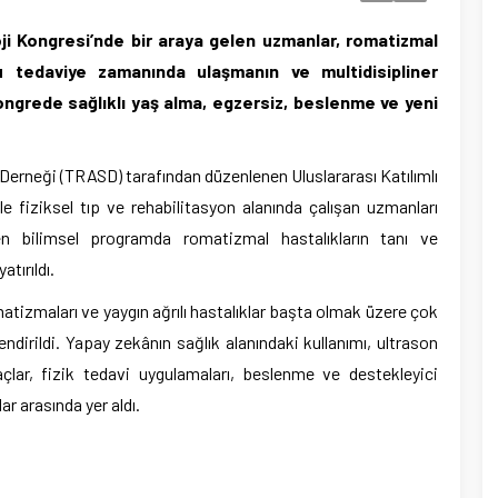
oji Kongresi’nde bir araya gelen uzmanlar, romatizmal
u tedaviye zamanında ulaşmanın ve multidisipliner
ngrede sağlıklı yaş alma, egzersiz, beslenme ve yeni
rneği (TRASD) tarafından düzenlenen Uluslararası Katılımlı
e fiziksel tıp ve rehabilitasyon alanında çalışan uzmanları
en bilimsel programda romatizmal hastalıkların tanı ve
tırıldı.
atizmaları ve yaygın ağrılı hastalıklar başta olmak üzere çok
dirildi. Yapay zekânın sağlık alanındaki kullanımı, ultrason
ilaçlar, fizik tedavi uygulamaları, beslenme ve destekleyici
ar arasında yer aldı.