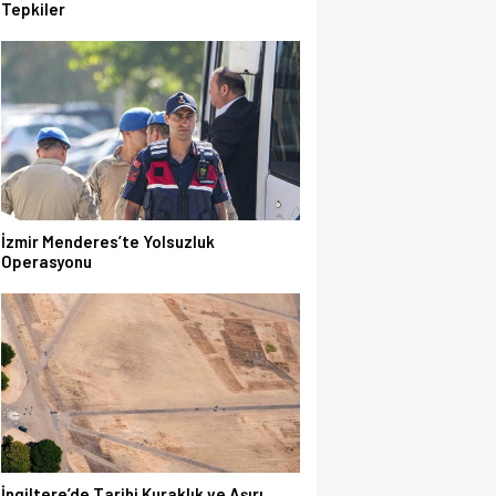
Tepkiler
İzmir Menderes’te Yolsuzluk
Operasyonu
İngiltere’de Tarihi Kuraklık ve Aşırı