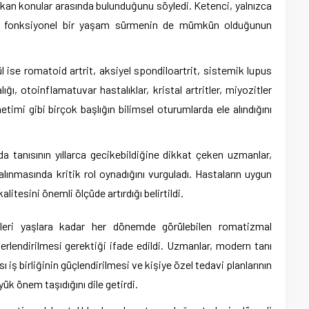
ıkan konular arasında bulunduğunu söyledi. Ketenci, yalnızca
 ve fonksiyonel bir yaşam sürmenin de mümkün olduğunun
 ise romatoid artrit, aksiyel spondiloartrit, sistemik lupus
ğı, otoinflamatuvar hastalıklar, kristal artritler, miyozitler
timi gibi birçok başlığın bilimsel oturumlarda ele alındığını
a tanısının yıllarca gecikebildiğine dikkat çeken uzmanlar,
alınmasında kritik rol oynadığını vurguladı. Hastaların uygun
tesini önemli ölçüde artırdığı belirtildi.
leri yaşlara kadar her dönemde görülebilen romatizmal
ğerlendirilmesi gerektiği ifade edildi. Uzmanlar, modern tanı
sı iş birliğinin güçlendirilmesi ve kişiye özel tedavi planlarının
yük önem taşıdığını dile getirdi.