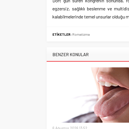
Dört gün süren kongrenin sonunda, rom
egzersiz, sağlıklı beslenme ve multidis
kalabilmelerinde temel unsurlar olduğu me
ETİKETLER:
Romatizma
BENZER KONULAR
6 Ağustos 2026 13:52