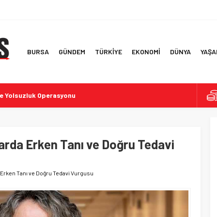
BURSA
GÜNDEM
TÜRKİYE
EKONOMİ
DÜNYA
YAŞA
te Yolsuzluk Operasyonu
i Kuraklık ve Aşırı Sıcaklar
f Ülke ve İlk 6 Aylık Ticaret Rakamları
 Simitlerde Derecelendirme Sonuçları
arda Erken Tanı ve Doğru Tedavi
rde İddialar ve Tepkiler
 Erken Tanı ve Doğru Tedavi Vurgusu