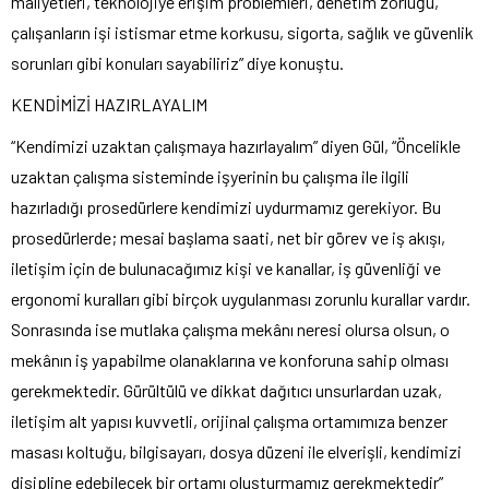
maliyetleri, teknolojiye erişim problemleri, denetim zorluğu,
çalışanların işi istismar etme korkusu, sigorta, sağlık ve güvenlik
sorunları gibi konuları sayabiliriz” diye konuştu.
KENDİMİZİ HAZIRLAYALIM
“Kendimizi uzaktan çalışmaya hazırlayalım” diyen Gül, “Öncelikle
uzaktan çalışma sisteminde işyerinin bu çalışma ile ilgili
hazırladığı prosedürlere kendimizi uydurmamız gerekiyor. Bu
prosedürlerde; mesai başlama saati, net bir görev ve iş akışı,
iletişim için de bulunacağımız kişi ve kanallar, iş güvenliği ve
ergonomi kuralları gibi birçok uygulanması zorunlu kurallar vardır.
Sonrasında ise mutlaka çalışma mekânı neresi olursa olsun, o
mekânın iş yapabilme olanaklarına ve konforuna sahip olması
gerekmektedir. Gürültülü ve dikkat dağıtıcı unsurlardan uzak,
iletişim alt yapısı kuvvetli, orijinal çalışma ortamımıza benzer
masası koltuğu, bilgisayarı, dosya düzeni ile elverişli, kendimizi
disipline edebilecek bir ortamı oluşturmamız gerekmektedir”