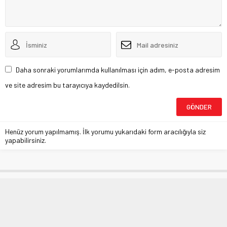
Daha sonraki yorumlarımda kullanılması için adım, e-posta adresim
ve site adresim bu tarayıcıya kaydedilsin.
Henüz yorum yapılmamış. İlk yorumu yukarıdaki form aracılığıyla siz
yapabilirsiniz.
Diyabet hastalarında yüz felci riski
Anasayfa
»
SAĞLIK
»
Diyabet hastalarında yüz felci riski