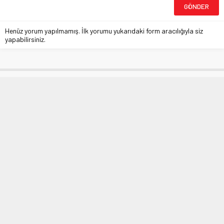
Henüz yorum yapılmamış. İlk yorumu yukarıdaki form aracılığıyla siz
yapabilirsiniz.
Ece Erken’in kira isyanı
Anasayfa
»
MAGAZİN
»
Ece Erken’in kira isyanı