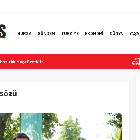
BURSA
GÜNDEM
TÜRKİYE
EKONOMİ
DÜNYA
YAŞA
Hazırlık Maçı Perth’te
ine Hürmüz Boğazı’nda İran Saldırısı
: Kanun Teklifi ve Hukuki Değerlendirmeler
tilen İddialar ve Yanıtları
 sözü
den ve Batarya Yatırımlarına 3 Milyar Dolar
ü