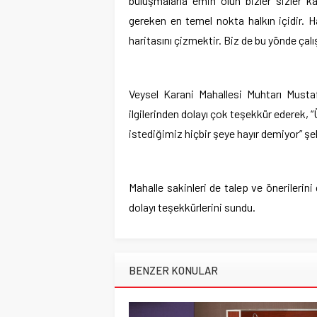
buluşmalarla emin olun bizler sizler k
gereken en temel nokta halkın içidir. Hal
haritasını çizmektir. Biz de bu yönde ç
Veysel Karani Mahallesi Muhtarı Must
ilgilerinden dolayı çok teşekkür ederek, “
istediğimiz hiçbir şeye hayır demiyor” ş
Mahalle sakinleri de talep ve önerilerini
dolayı teşekkürlerini sundu.
BENZER KONULAR