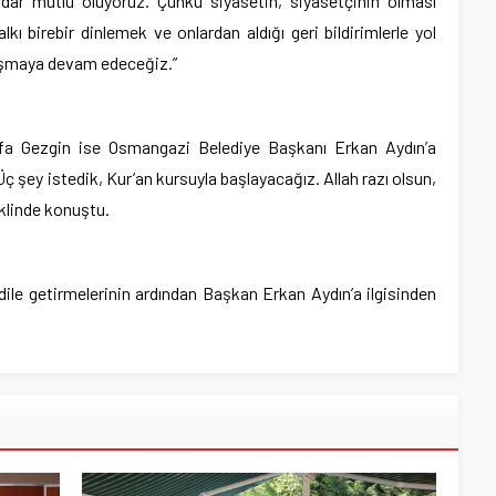
adar mutlu oluyoruz. Çünkü siyasetin, siyasetçinin olması
kı birebir dinlemek ve onlardan aldığı geri bildirimlerle yol
alışmaya devam edeceğiz.”
afa Gezgin ise Osmangazi Belediye Başkanı Erkan Aydın’a
Üç şey istedik, Kur’an kursuyla başlayacağız. Allah razı olsun,
eklinde konuştu.
 dile getirmelerinin ardından Başkan Erkan Aydın’a ilgisinden