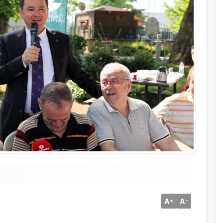
A
A
+
-