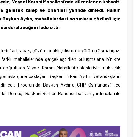
dın, Veysel Karani Mahallesi’nde düzenlenen kahvaltı
a gelerek talep ve önerileri yerinde dinledi. Halkın
 Başkan Aydın, mahallelerdeki sorunların çözümü için
sürdürüleceğini ifade etti.
lerini artıracak, çözüm odaklı çalışmalar yürüten Osmangazi
arklı mahallelerinde gerçekleştirilen buluşmalarla birlikte
 doğrultuda Veysel Karani Mahallesi sakinleriyle muhtarlık
gramıyla güne başlayan Başkan Erkan Aydın, vatandaşların
den dinledi. Programda Başkan Aydın’a CHP Osmangazi İlçe
ar Derneği Başkanı Burhan Mandacı, başkan yardımcıları ile