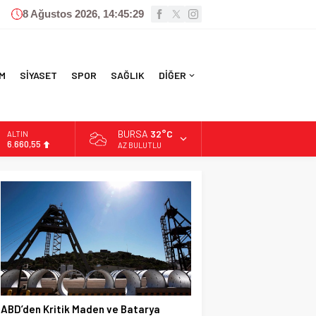
8 Ağustos 2026, 14:45:31
M
SİYASET
SPOR
SAĞLIK
DİĞER
BURSA
32°C
ALTIN
6.660,55
AZ BULUTLU
BİST
13.779,39
DOLAR
47,7111
EURO
55,1881
ABD’den Kritik Maden ve Batarya