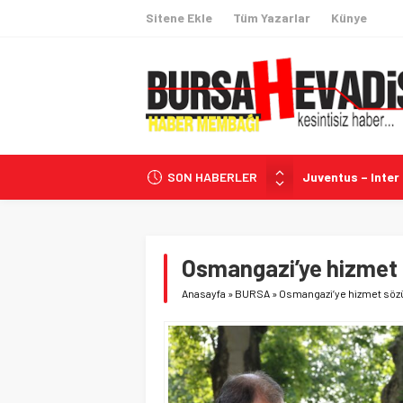
Sitene Ekle
Tüm Yazarlar
Künye
SON HABERLER
Juventus – Inter 
BAE: ADNOC Gemis
Terörsüz Türkiye
Infantino’ya Yönel
Osmangazi’ye hizmet
ABD’den Kritik Ma
Anasayfa
»
BURSA
»
Osmangazi’ye hizmet söz