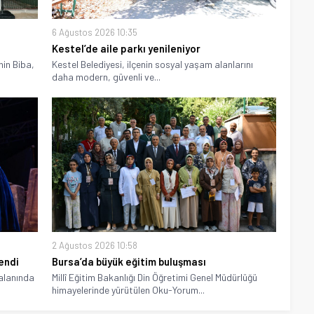
6 Ağustos 2026 10:35
Kestel’de aile parkı yenileniyor
hin Biba,
Kestel Belediyesi, ilçenin sosyal yaşam alanlarını
daha modern, güvenli ve...
2 Ağustos 2026 10:58
endi
Bursa’da büyük eğitim buluşması
 alanında
Millî Eğitim Bakanlığı Din Öğretimi Genel Müdürlüğü
himayelerinde yürütülen Oku-Yorum...