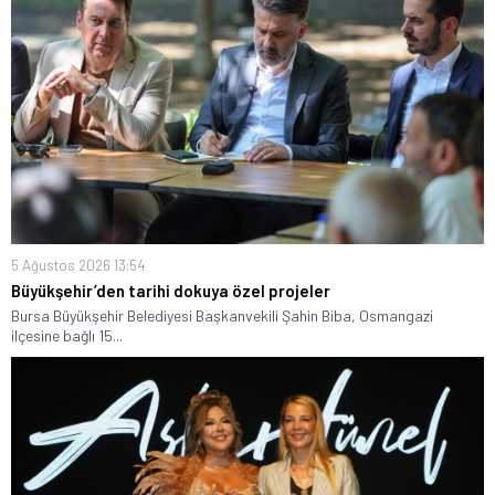
5 Ağustos 2026 13:54
Büyükşehir’den tarihi dokuya özel projeler
Bursa Büyükşehir Belediyesi Başkanvekili Şahin Biba, Osmangazi
ilçesine bağlı 15...