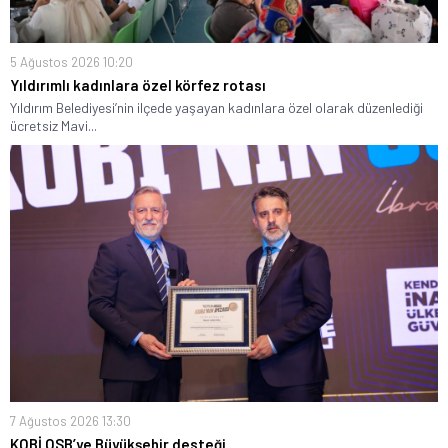
5 Ağustos 2026 10:20
Yıldırımlı kadınlara özel körfez rotası
Yıldırım Belediyesi’nin ilçede yaşayan kadınlara özel olarak düzenlediği
ücretsiz Mavi...
7 Ağustos 2026 13:30
KOBİ OSB’ye Büyükşehir desteği