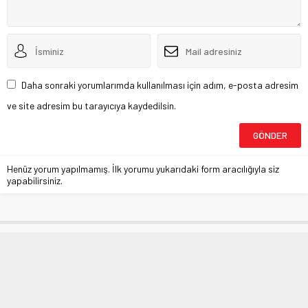
Daha sonraki yorumlarımda kullanılması için adım, e-posta adresim
ve site adresim bu tarayıcıya kaydedilsin.
Henüz yorum yapılmamış. İlk yorumu yukarıdaki form aracılığıyla siz
yapabilirsiniz.
BUDO seferlerine Corona ayarı
Anasayfa
»
BURSA
»
BUDO seferlerine Corona ayarı