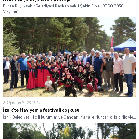
Bursa Büyükşehir Belediyesi Başkan Vekili Şahin Biba, ‘BTSO 2030
Vizyonu’...
3 Ağustos 2026 13:42
İznik’te Maviyemiş festivali coşkusu
İznik Belediyesi, ilgili kurumlar ve Candarlı Mahalle Muhtarlığı iş birliğiyle...