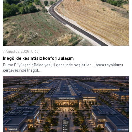
7 Ağustos 2026 10:36
İnegöl’de kesintisiz konforlu ulaşım
Bursa Büyükşehir Belediyesi, il genelinde başlatılan ulaşım teyakkuzu
çerçevesinde İnegöl...