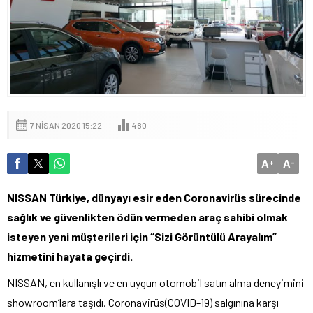
7 NISAN 2020 15:22
480
A
A
+
-
NISSAN Türkiye, dünyayı esir eden Coronavirüs sürecinde
sağlık ve güvenlikten ödün vermeden araç sahibi olmak
isteyen yeni müşterileri için
“Sizi Görüntülü Arayalım”
hizmetini hayata geçirdi.
NISSAN, en kullanışlı ve en uygun otomobil satın alma deneyimini
showroom’lara taşıdı. Coronavirüs(COVID-19) salgınına karşı