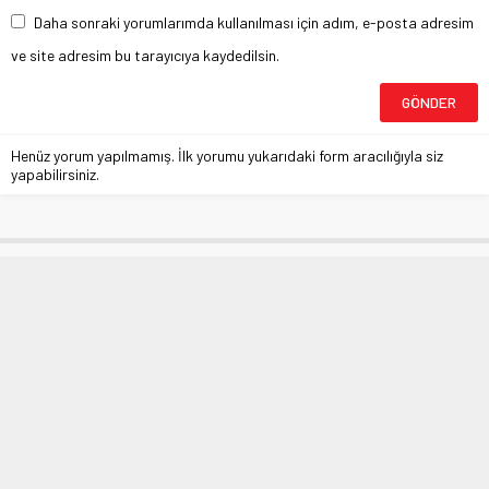
Daha sonraki yorumlarımda kullanılması için adım, e-posta adresim
ve site adresim bu tarayıcıya kaydedilsin.
Henüz yorum yapılmamış. İlk yorumu yukarıdaki form aracılığıyla siz
yapabilirsiniz.
Başkan Aydın esnafı dinledi
Anasayfa
»
BURSA
»
Başkan Aydın esnafı dinledi