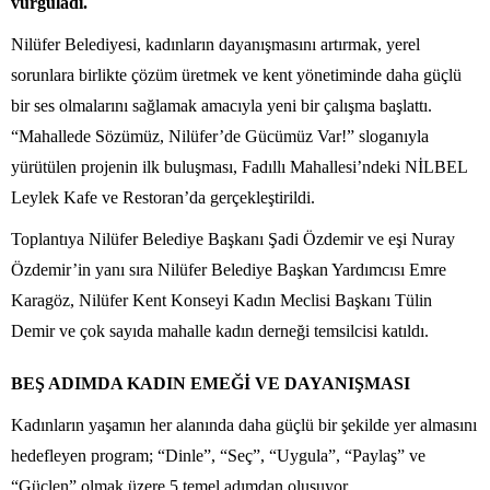
vurguladı.
Nilüfer Belediyesi, kadınların dayanışmasını artırmak, yerel
sorunlara birlikte çözüm üretmek ve kent yönetiminde daha güçlü
bir ses olmalarını sağlamak amacıyla yeni bir çalışma başlattı.
“Mahallede Sözümüz, Nilüfer’de Gücümüz Var!” sloganıyla
yürütülen projenin ilk buluşması, Fadıllı Mahallesi’ndeki NİLBEL
Leylek Kafe ve Restoran’da gerçekleştirildi.
Toplantıya Nilüfer Belediye Başkanı Şadi Özdemir ve eşi Nuray
Özdemir’in yanı sıra Nilüfer Belediye Başkan Yardımcısı Emre
Karagöz, Nilüfer Kent Konseyi Kadın Meclisi Başkanı Tülin
Demir ve çok sayıda mahalle kadın derneği temsilcisi katıldı.
BEŞ ADIMDA KADIN EMEĞİ VE DAYANIŞMASI
Kadınların yaşamın her alanında daha güçlü bir şekilde yer almasını
hedefleyen program; “Dinle”, “Seç”, “Uygula”, “Paylaş” ve
“Güçlen” olmak üzere 5 temel adımdan oluşuyor.