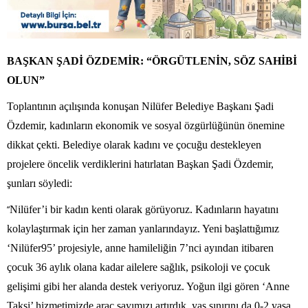
BAŞKAN ŞADİ ÖZDEMİR: “ÖRGÜTLENİN, SÖZ SAHİBİ
OLUN”
Toplantının açılışında konuşan Nilüfer Belediye Başkanı Şadi
Özdemir, kadınların ekonomik ve sosyal özgürlüğünün önemine
dikkat çekti. Belediye olarak kadını ve çocuğu destekleyen
projelere öncelik verdiklerini hatırlatan Başkan Şadi Özdemir,
şunları söyledi:
“
Nilüfer’i bir kadın kenti olarak görüyoruz. Kadınların hayatını
kolaylaştırmak için her zaman yanlarındayız. Yeni başlattığımız
‘Nilüfer95’ projesiyle, anne hamileliğin 7’nci ayından itibaren
çocuk 36 aylık olana kadar ailelere sağlık, psikoloji ve çocuk
gelişimi gibi her alanda destek veriyoruz. Yoğun ilgi gören ‘Anne
Taksi’ hizmetimizde araç sayımızı artırdık, yaş sınırını da 0-2 yaşa