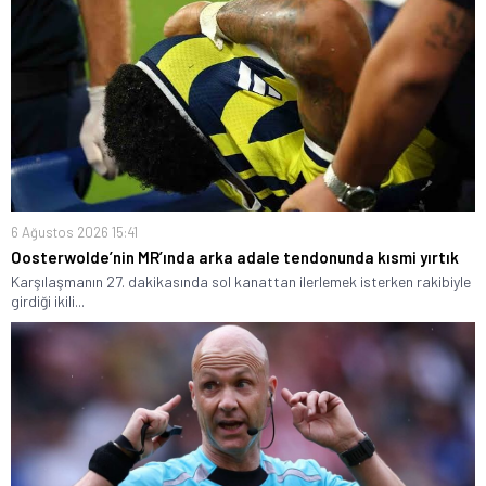
6 Ağustos 2026 15:41
Oosterwolde’nin MR’ında arka adale tendonunda kısmi yırtık
Karşılaşmanın 27. dakikasında sol kanattan ilerlemek isterken rakibiyle
girdiği ikili...